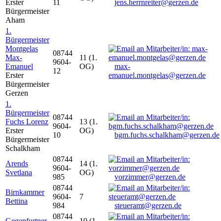
Erster
11
jens.herrnreiter@gerzen.de
Bürgermeister
Aham
1.
Bürgermeister
Montgelas
08744
Max-
11 (1.
9604-
Emanuel
OG)
max-
12
Erster
emanuel.montgelas@gerzen.de
Bürgermeister
Gerzen
1.
Bürgermeister
08744
Fuchs Lorenz
13 (1.
9604-
Erster
OG)
10
bgm.fuchs.schalkham@gerzen.de
Bürgermeister
Schalkham
08744
Arends
14 (1.
9604-
Svetlana
OG)
985
vorzimmer@gerzen.de
08744
Birnkammer
9604-
7
Bettina
984
steueramt@gerzen.de
08744
Gegenfurtner
10 (1.