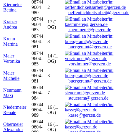
08744
Kiermeier
9604-
2
Bettina
980
oeffentlichkeitsarbeit@gerzen.de
08744
Kratzer
17 (1.
9604-
Andrea
OG)
983
kaemmerei@gerzen.de
08744
Krenn
9604-
3
Martina
981
buergeramt@gerzen.de
08744
Maier
14 (1.
9604-
Veronika
OG)
985
vorzimmer@gerzen.de
08744
Meier
9604-
3
Michelle
981
buergeramt@gerzen.de
08744
Neumann
9604-
7
Maxi
984
steueramt@gerzen.de
08744
Niedermeier
16 (1.
9604-
Renate
OG)
989
kasse@gerzen.de
08744
Obermeier
16 (1.
9604-
Alexandra
OG)