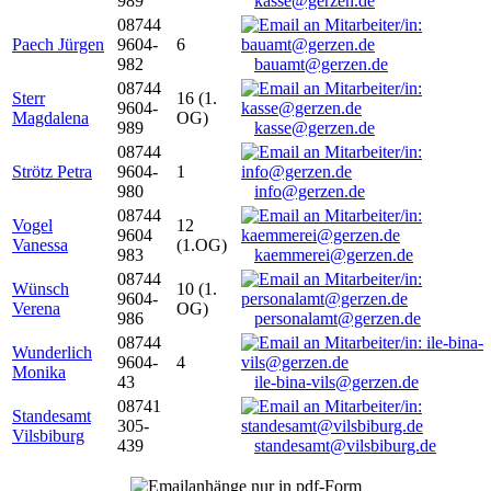
989
kasse@gerzen.de
08744
Paech Jürgen
9604-
6
982
bauamt@gerzen.de
08744
Sterr
16 (1.
9604-
Magdalena
OG)
989
kasse@gerzen.de
08744
Strötz Petra
9604-
1
980
info@gerzen.de
08744
Vogel
12
9604
Vanessa
(1.OG)
983
kaemmerei@gerzen.de
08744
Wünsch
10 (1.
9604-
Verena
OG)
986
personalamt@gerzen.de
08744
Wunderlich
9604-
4
Monika
43
ile-bina-vils@gerzen.de
08741
Standesamt
305-
Vilsbiburg
439
standesamt@vilsbiburg.de