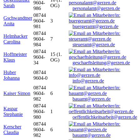
9604-
Sarah
OG)
986
personalamt@gerzen.de
08744
Gschwandtner
9604-
3
Anita
981
buergeramt@gerzen.de
08744
Helmhacker
9604-
7
Carolina
984
steueramt@gerzen.de
08744
Hoffmeister
15 (1.
9604-
Klaus
OG)
34
geschaeftsleitung@gerzen.de
Huber
08744
Johanna
9604-0
info@gerzen.de
08744
Kaiser Simon
9604-
6
982
bauamt@gerzen.de
08744
Kaspar
9604-
1
Stephanie
980
oeffentlichkeitsarbeit@gerzen.de
08744
Kerscher
9604-
6
Claudia
982
bauamt@gerzen.de