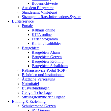
Bodenrichtwerte
Aus dem Bürgeramt
Standesamt Vilsbiburg
Sitzungen - Rats-Informations-System
Bürgerservice
Portale
Rathaus online
KITA online
Ferienprogramm
Karten / Luftbilder
Baugebiete
Baugebiete Aham
Baugebiete Gerzen
Baugebiete Kröning
Baugebiete Schalkham
Rathausservice-Portal (RSP)
Behörden und Institutionen
Ärztliche Versorgung
Notruftafel
Busverbindungen
Geografische Lage
Sitzungstermine der Organe
Bildung & Erziehung
Schulverband Gerzen
SV-Organe