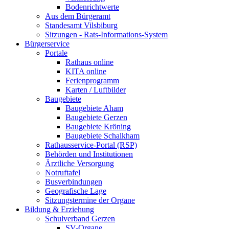
Bodenrichtwerte
Aus dem Bürgeramt
Standesamt Vilsbiburg
Sitzungen - Rats-Informations-System
Bürgerservice
Portale
Rathaus online
KITA online
Ferienprogramm
Karten / Luftbilder
Baugebiete
Baugebiete Aham
Baugebiete Gerzen
Baugebiete Kröning
Baugebiete Schalkham
Rathausservice-Portal (RSP)
Behörden und Institutionen
Ärztliche Versorgung
Notruftafel
Busverbindungen
Geografische Lage
Sitzungstermine der Organe
Bildung & Erziehung
Schulverband Gerzen
SV-Organe