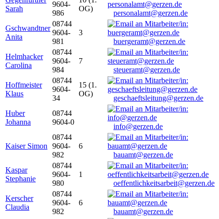
9604-
Sarah
OG)
986
personalamt@gerzen.de
08744
Gschwandtner
9604-
3
Anita
981
buergeramt@gerzen.de
08744
Helmhacker
9604-
7
Carolina
984
steueramt@gerzen.de
08744
Hoffmeister
15 (1.
9604-
Klaus
OG)
34
geschaeftsleitung@gerzen.de
Huber
08744
Johanna
9604-0
info@gerzen.de
08744
Kaiser Simon
9604-
6
982
bauamt@gerzen.de
08744
Kaspar
9604-
1
Stephanie
980
oeffentlichkeitsarbeit@gerzen.de
08744
Kerscher
9604-
6
Claudia
982
bauamt@gerzen.de