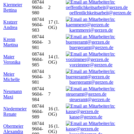
08744
Kiermeier
9604-
2
Bettina
980
oeffentlichkeitsarbeit@gerzen.de
08744
Kratzer
17 (1.
9604-
Andrea
OG)
983
kaemmerei@gerzen.de
08744
Krenn
9604-
3
Martina
981
buergeramt@gerzen.de
08744
Maier
14 (1.
9604-
Veronika
OG)
985
vorzimmer@gerzen.de
08744
Meier
9604-
3
Michelle
981
buergeramt@gerzen.de
08744
Neumann
9604-
7
Maxi
984
steueramt@gerzen.de
08744
Niedermeier
16 (1.
9604-
Renate
OG)
989
kasse@gerzen.de
08744
Obermeier
16 (1.
9604-
Alexandra
OG)