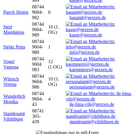
989
kasse@gerzen.de
08744
Paech Jürgen
9604-
6
982
bauamt@gerzen.de
08744
Sterr
16 (1.
9604-
Magdalena
OG)
989
kasse@gerzen.de
08744
Strötz Petra
9604-
1
980
info@gerzen.de
08744
Vogel
12
9604
Vanessa
(1.OG)
983
kaemmerei@gerzen.de
08744
Wünsch
10 (1.
9604-
Verena
OG)
986
personalamt@gerzen.de
08744
Wunderlich
9604-
4
Monika
43
ile-bina-vils@gerzen.de
08741
Standesamt
305-
Vilsbiburg
439
standesamt@vilsbiburg.de