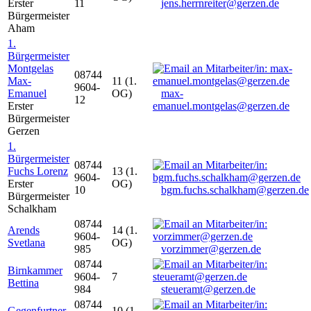
Erster
11
jens.herrnreiter@gerzen.de
Bürgermeister
Aham
1.
Bürgermeister
Montgelas
08744
Max-
11 (1.
9604-
Emanuel
OG)
max-
12
Erster
emanuel.montgelas@gerzen.de
Bürgermeister
Gerzen
1.
Bürgermeister
08744
Fuchs Lorenz
13 (1.
9604-
Erster
OG)
10
bgm.fuchs.schalkham@gerzen.de
Bürgermeister
Schalkham
08744
Arends
14 (1.
9604-
Svetlana
OG)
985
vorzimmer@gerzen.de
08744
Birnkammer
9604-
7
Bettina
984
steueramt@gerzen.de
08744
Gegenfurtner
10 (1.