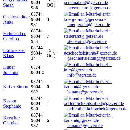
9604-
Sarah
OG)
986
personalamt@gerzen.de
08744
Gschwandtner
9604-
3
Anita
981
buergeramt@gerzen.de
08744
Helmhacker
9604-
7
Carolina
984
steueramt@gerzen.de
08744
Hoffmeister
15 (1.
9604-
Klaus
OG)
34
geschaeftsleitung@gerzen.de
Huber
08744
Johanna
9604-0
info@gerzen.de
08744
Kaiser Simon
9604-
6
982
bauamt@gerzen.de
08744
Kaspar
9604-
1
Stephanie
980
oeffentlichkeitsarbeit@gerzen.de
08744
Kerscher
9604-
6
Claudia
982
bauamt@gerzen.de