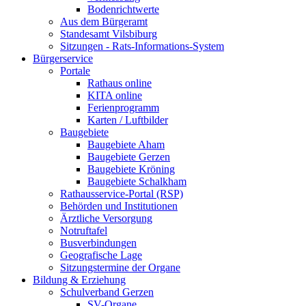
Bodenrichtwerte
Aus dem Bürgeramt
Standesamt Vilsbiburg
Sitzungen - Rats-Informations-System
Bürgerservice
Portale
Rathaus online
KITA online
Ferienprogramm
Karten / Luftbilder
Baugebiete
Baugebiete Aham
Baugebiete Gerzen
Baugebiete Kröning
Baugebiete Schalkham
Rathausservice-Portal (RSP)
Behörden und Institutionen
Ärztliche Versorgung
Notruftafel
Busverbindungen
Geografische Lage
Sitzungstermine der Organe
Bildung & Erziehung
Schulverband Gerzen
SV-Organe