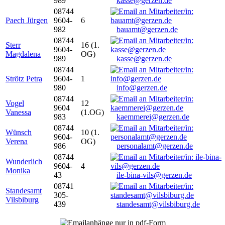
989
kasse@gerzen.de
08744
Paech Jürgen
9604-
6
982
bauamt@gerzen.de
08744
Sterr
16 (1.
9604-
Magdalena
OG)
989
kasse@gerzen.de
08744
Strötz Petra
9604-
1
980
info@gerzen.de
08744
Vogel
12
9604
Vanessa
(1.OG)
983
kaemmerei@gerzen.de
08744
Wünsch
10 (1.
9604-
Verena
OG)
986
personalamt@gerzen.de
08744
Wunderlich
9604-
4
Monika
43
ile-bina-vils@gerzen.de
08741
Standesamt
305-
Vilsbiburg
439
standesamt@vilsbiburg.de