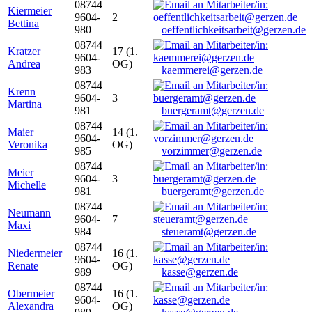
08744
Kiermeier
9604-
2
Bettina
980
oeffentlichkeitsarbeit@gerzen.de
08744
Kratzer
17 (1.
9604-
Andrea
OG)
983
kaemmerei@gerzen.de
08744
Krenn
9604-
3
Martina
981
buergeramt@gerzen.de
08744
Maier
14 (1.
9604-
Veronika
OG)
985
vorzimmer@gerzen.de
08744
Meier
9604-
3
Michelle
981
buergeramt@gerzen.de
08744
Neumann
9604-
7
Maxi
984
steueramt@gerzen.de
08744
Niedermeier
16 (1.
9604-
Renate
OG)
989
kasse@gerzen.de
08744
Obermeier
16 (1.
9604-
Alexandra
OG)