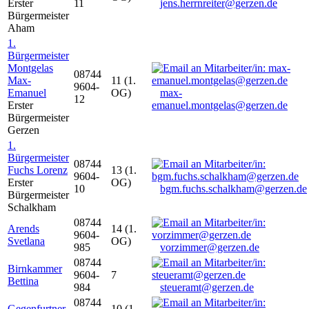
Erster
11
jens.herrnreiter@gerzen.de
Bürgermeister
Aham
1.
Bürgermeister
Montgelas
08744
Max-
11 (1.
9604-
Emanuel
OG)
max-
12
Erster
emanuel.montgelas@gerzen.de
Bürgermeister
Gerzen
1.
Bürgermeister
08744
Fuchs Lorenz
13 (1.
9604-
Erster
OG)
10
bgm.fuchs.schalkham@gerzen.de
Bürgermeister
Schalkham
08744
Arends
14 (1.
9604-
Svetlana
OG)
985
vorzimmer@gerzen.de
08744
Birnkammer
9604-
7
Bettina
984
steueramt@gerzen.de
08744
Gegenfurtner
10 (1.