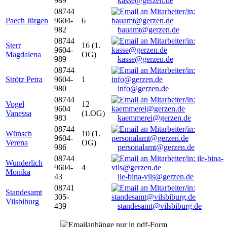
989
kasse@gerzen.de
08744
Paech Jürgen
9604-
6
982
bauamt@gerzen.de
08744
Sterr
16 (1.
9604-
Magdalena
OG)
989
kasse@gerzen.de
08744
Strötz Petra
9604-
1
980
info@gerzen.de
08744
Vogel
12
9604
Vanessa
(1.OG)
983
kaemmerei@gerzen.de
08744
Wünsch
10 (1.
9604-
Verena
OG)
986
personalamt@gerzen.de
08744
Wunderlich
9604-
4
Monika
43
ile-bina-vils@gerzen.de
08741
Standesamt
305-
Vilsbiburg
439
standesamt@vilsbiburg.de