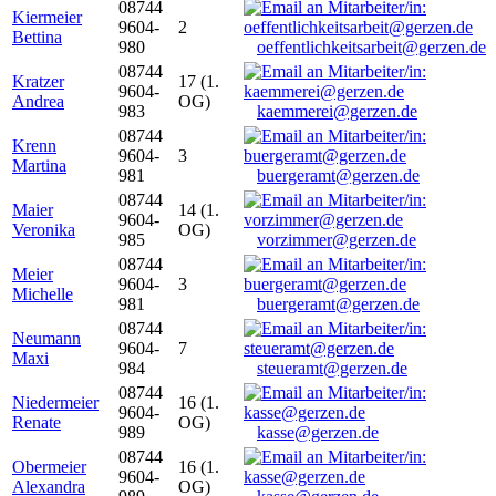
08744
Kiermeier
9604-
2
Bettina
980
oeffentlichkeitsarbeit@gerzen.de
08744
Kratzer
17 (1.
9604-
Andrea
OG)
983
kaemmerei@gerzen.de
08744
Krenn
9604-
3
Martina
981
buergeramt@gerzen.de
08744
Maier
14 (1.
9604-
Veronika
OG)
985
vorzimmer@gerzen.de
08744
Meier
9604-
3
Michelle
981
buergeramt@gerzen.de
08744
Neumann
9604-
7
Maxi
984
steueramt@gerzen.de
08744
Niedermeier
16 (1.
9604-
Renate
OG)
989
kasse@gerzen.de
08744
Obermeier
16 (1.
9604-
Alexandra
OG)