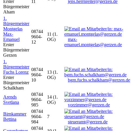
Erster
11
jens.herrnreiter@gerzen.de
Bürgermeister
Aham
1.
Bürgermeister
Montgelas
08744
Max-
11 (1.
9604-
Emanuel
OG)
max-
12
Erster
emanuel.montgelas@gerzen.de
Bürgermeister
Gerzen
1.
Bürgermeister
08744
Fuchs Lorenz
13 (1.
9604-
Erster
OG)
10
bgm.fuchs.schalkham@gerzen.de
Bürgermeister
Schalkham
08744
Arends
14 (1.
9604-
Svetlana
OG)
985
vorzimmer@gerzen.de
08744
Birnkammer
9604-
7
Bettina
984
steueramt@gerzen.de
08744
Gegenfurtner
10 (1.