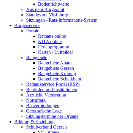
Bodenrichtwerte
Aus dem Bürgeramt
Standesamt Vilsbiburg
Sitzungen - Rats-Informations-System
Bürgerservice
Portale
Rathaus online
KITA online
Ferienprogramm
Karten / Luftbilder
Baugebiete
Baugebiete Aham
Baugebiete Gerzen
Baugebiete Kröning
Baugebiete Schalkham
Rathausservice-Portal (RSP)
Behörden und Institutionen
Ärztliche Versorgung
Notruftafel
Busverbindungen
Geografische Lage
Sitzungstermine der Organe
Bildung & Erziehung
Schulverband Gerzen
SV-Organe