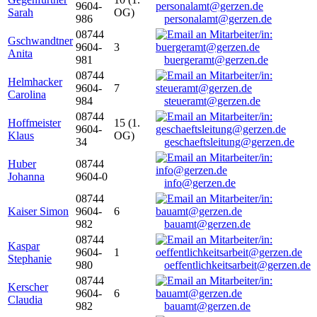
9604-
Sarah
OG)
986
personalamt@gerzen.de
08744
Gschwandtner
9604-
3
Anita
981
buergeramt@gerzen.de
08744
Helmhacker
9604-
7
Carolina
984
steueramt@gerzen.de
08744
Hoffmeister
15 (1.
9604-
Klaus
OG)
34
geschaeftsleitung@gerzen.de
Huber
08744
Johanna
9604-0
info@gerzen.de
08744
Kaiser Simon
9604-
6
982
bauamt@gerzen.de
08744
Kaspar
9604-
1
Stephanie
980
oeffentlichkeitsarbeit@gerzen.de
08744
Kerscher
9604-
6
Claudia
982
bauamt@gerzen.de