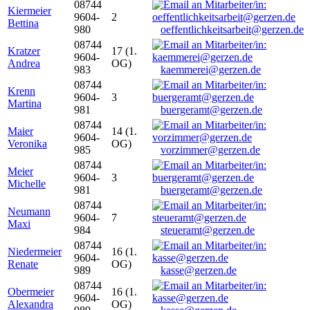
08744
Kiermeier
9604-
2
Bettina
980
oeffentlichkeitsarbeit@gerzen.de
08744
Kratzer
17 (1.
9604-
Andrea
OG)
983
kaemmerei@gerzen.de
08744
Krenn
9604-
3
Martina
981
buergeramt@gerzen.de
08744
Maier
14 (1.
9604-
Veronika
OG)
985
vorzimmer@gerzen.de
08744
Meier
9604-
3
Michelle
981
buergeramt@gerzen.de
08744
Neumann
9604-
7
Maxi
984
steueramt@gerzen.de
08744
Niedermeier
16 (1.
9604-
Renate
OG)
989
kasse@gerzen.de
08744
Obermeier
16 (1.
9604-
Alexandra
OG)