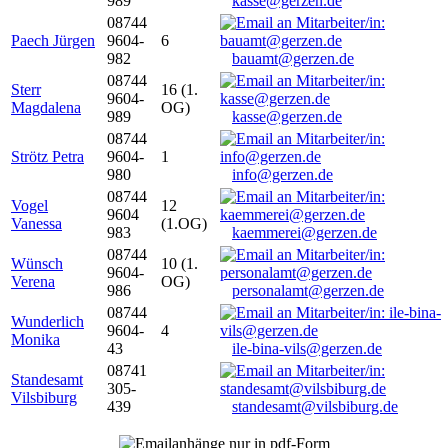
989
kasse@gerzen.de
08744
Paech Jürgen
9604-
6
982
bauamt@gerzen.de
08744
Sterr
16 (1.
9604-
Magdalena
OG)
989
kasse@gerzen.de
08744
Strötz Petra
9604-
1
980
info@gerzen.de
08744
Vogel
12
9604
Vanessa
(1.OG)
983
kaemmerei@gerzen.de
08744
Wünsch
10 (1.
9604-
Verena
OG)
986
personalamt@gerzen.de
08744
Wunderlich
9604-
4
Monika
43
ile-bina-vils@gerzen.de
08741
Standesamt
305-
Vilsbiburg
439
standesamt@vilsbiburg.de