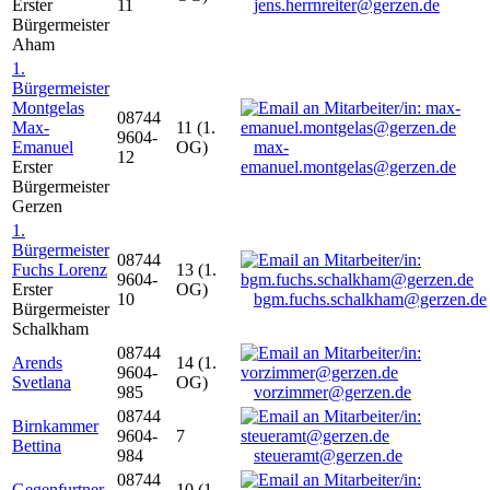
Erster
11
jens.herrnreiter@gerzen.de
Bürgermeister
Aham
1.
Bürgermeister
Montgelas
08744
Max-
11 (1.
9604-
Emanuel
OG)
max-
12
Erster
emanuel.montgelas@gerzen.de
Bürgermeister
Gerzen
1.
Bürgermeister
08744
Fuchs Lorenz
13 (1.
9604-
Erster
OG)
10
bgm.fuchs.schalkham@gerzen.de
Bürgermeister
Schalkham
08744
Arends
14 (1.
9604-
Svetlana
OG)
985
vorzimmer@gerzen.de
08744
Birnkammer
9604-
7
Bettina
984
steueramt@gerzen.de
08744
Gegenfurtner
10 (1.