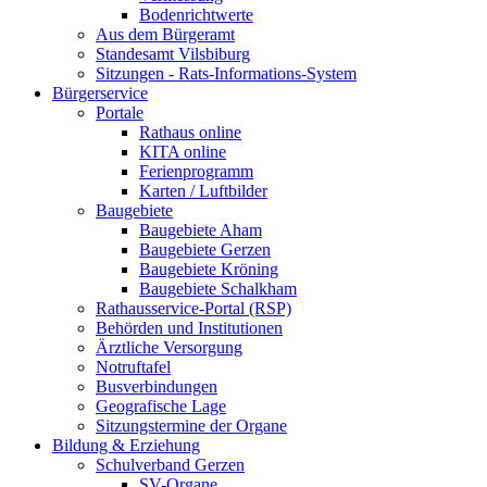
Bodenrichtwerte
Aus dem Bürgeramt
Standesamt Vilsbiburg
Sitzungen - Rats-Informations-System
Bürgerservice
Portale
Rathaus online
KITA online
Ferienprogramm
Karten / Luftbilder
Baugebiete
Baugebiete Aham
Baugebiete Gerzen
Baugebiete Kröning
Baugebiete Schalkham
Rathausservice-Portal (RSP)
Behörden und Institutionen
Ärztliche Versorgung
Notruftafel
Busverbindungen
Geografische Lage
Sitzungstermine der Organe
Bildung & Erziehung
Schulverband Gerzen
SV-Organe