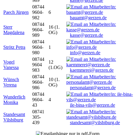
989
kasse@gerzen.de
08744
Paech Jürgen
9604-
6
982
bauamt@gerzen.de
08744
Sterr
16 (1.
9604-
Magdalena
OG)
989
kasse@gerzen.de
08744
Strötz Petra
9604-
1
980
info@gerzen.de
08744
Vogel
12
9604
Vanessa
(1.OG)
983
kaemmerei@gerzen.de
08744
Wünsch
10 (1.
9604-
Verena
OG)
986
personalamt@gerzen.de
08744
Wunderlich
9604-
4
Monika
43
ile-bina-vils@gerzen.de
08741
Standesamt
305-
Vilsbiburg
439
standesamt@vilsbiburg.de