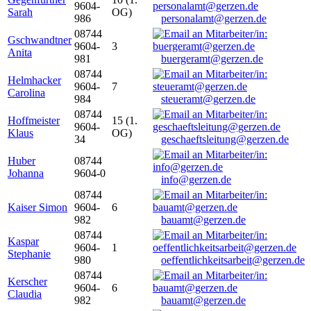
9604-
Sarah
OG)
986
personalamt@gerzen.de
08744
Gschwandtner
9604-
3
Anita
981
buergeramt@gerzen.de
08744
Helmhacker
9604-
7
Carolina
984
steueramt@gerzen.de
08744
Hoffmeister
15 (1.
9604-
Klaus
OG)
34
geschaeftsleitung@gerzen.de
Huber
08744
Johanna
9604-0
info@gerzen.de
08744
Kaiser Simon
9604-
6
982
bauamt@gerzen.de
08744
Kaspar
9604-
1
Stephanie
980
oeffentlichkeitsarbeit@gerzen.de
08744
Kerscher
9604-
6
Claudia
982
bauamt@gerzen.de