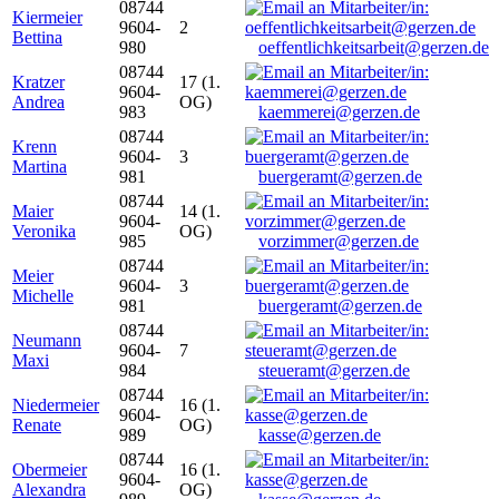
08744
Kiermeier
9604-
2
Bettina
980
oeffentlichkeitsarbeit@gerzen.de
08744
Kratzer
17 (1.
9604-
Andrea
OG)
983
kaemmerei@gerzen.de
08744
Krenn
9604-
3
Martina
981
buergeramt@gerzen.de
08744
Maier
14 (1.
9604-
Veronika
OG)
985
vorzimmer@gerzen.de
08744
Meier
9604-
3
Michelle
981
buergeramt@gerzen.de
08744
Neumann
9604-
7
Maxi
984
steueramt@gerzen.de
08744
Niedermeier
16 (1.
9604-
Renate
OG)
989
kasse@gerzen.de
08744
Obermeier
16 (1.
9604-
Alexandra
OG)