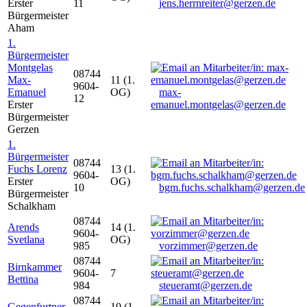
Erster
11
jens.herrnreiter@gerzen.de
Bürgermeister
Aham
1.
Bürgermeister
Montgelas
08744
Max-
11 (1.
9604-
Emanuel
OG)
max-
12
Erster
emanuel.montgelas@gerzen.de
Bürgermeister
Gerzen
1.
Bürgermeister
08744
Fuchs Lorenz
13 (1.
9604-
Erster
OG)
10
bgm.fuchs.schalkham@gerzen.de
Bürgermeister
Schalkham
08744
Arends
14 (1.
9604-
Svetlana
OG)
985
vorzimmer@gerzen.de
08744
Birnkammer
9604-
7
Bettina
984
steueramt@gerzen.de
08744
Gegenfurtner
10 (1.