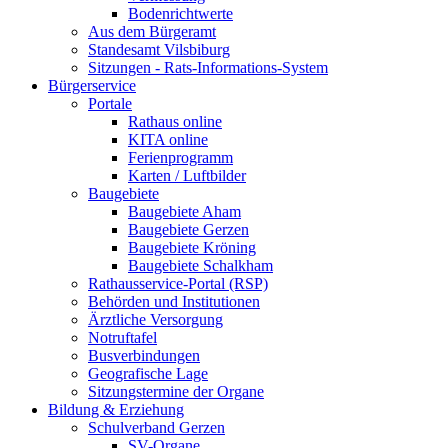
Bodenrichtwerte
Aus dem Bürgeramt
Standesamt Vilsbiburg
Sitzungen - Rats-Informations-System
Bürgerservice
Portale
Rathaus online
KITA online
Ferienprogramm
Karten / Luftbilder
Baugebiete
Baugebiete Aham
Baugebiete Gerzen
Baugebiete Kröning
Baugebiete Schalkham
Rathausservice-Portal (RSP)
Behörden und Institutionen
Ärztliche Versorgung
Notruftafel
Busverbindungen
Geografische Lage
Sitzungstermine der Organe
Bildung & Erziehung
Schulverband Gerzen
SV-Organe