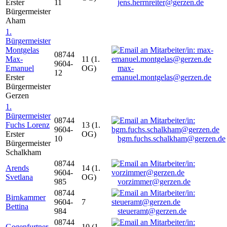
Erster
11
jens.herrnreiter@gerzen.de
Bürgermeister
Aham
1.
Bürgermeister
Montgelas
08744
Max-
11 (1.
9604-
Emanuel
OG)
max-
12
Erster
emanuel.montgelas@gerzen.de
Bürgermeister
Gerzen
1.
Bürgermeister
08744
Fuchs Lorenz
13 (1.
9604-
Erster
OG)
10
bgm.fuchs.schalkham@gerzen.de
Bürgermeister
Schalkham
08744
Arends
14 (1.
9604-
Svetlana
OG)
985
vorzimmer@gerzen.de
08744
Birnkammer
9604-
7
Bettina
984
steueramt@gerzen.de
08744
Gegenfurtner
10 (1.