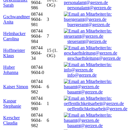
9604-
Sarah
OG)
986
personalamt@gerzen.de
08744
Gschwandtner
9604-
3
Anita
981
buergeramt@gerzen.de
08744
Helmhacker
9604-
7
Carolina
984
steueramt@gerzen.de
08744
Hoffmeister
15 (1.
9604-
Klaus
OG)
34
geschaeftsleitung@gerzen.de
Huber
08744
Johanna
9604-0
info@gerzen.de
08744
Kaiser Simon
9604-
6
982
bauamt@gerzen.de
08744
Kaspar
9604-
1
Stephanie
980
oeffentlichkeitsarbeit@gerzen.de
08744
Kerscher
9604-
6
Claudia
982
bauamt@gerzen.de