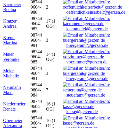
08744
Kiermeier
9604-
2
Bettina
980
oeffentlichkeitsarbeit@gerzen.de
08744
Kratzer
17 (1.
9604-
Andrea
OG)
983
kaemmerei@gerzen.de
08744
Krenn
9604-
3
Martina
981
buergeramt@gerzen.de
08744
Maier
14 (1.
9604-
Veronika
OG)
985
vorzimmer@gerzen.de
08744
Meier
9604-
3
Michelle
981
buergeramt@gerzen.de
08744
Neumann
9604-
7
Maxi
984
steueramt@gerzen.de
08744
Niedermeier
16 (1.
9604-
Renate
OG)
989
kasse@gerzen.de
08744
Obermeier
16 (1.
9604-
Alexandra
OG)