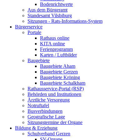
Bodenrichtwerte
Aus dem Bürgeramt
Standesamt Vilsbiburg
Sitzungen - Rats-Informations-System
Bürgerservice
Portale
Rathaus online
KITA online
Ferienprogramm
Karten / Luftbilder
Baugebiete
Baugebiete Aham
Baugebiete Gerzen
Baugebiete Kröning
Baugebiete Schalkham
Rathausservice-Portal (RSP)
Behörden und Institutionen
Ärztliche Versorgung
Notruftafel
Busverbindungen
Geografische Lage
Sitzungstermine der Organe
Bildung & Erziehung
Schulverband Gerzen
SV-Organe