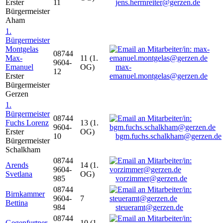
Erster
11
jens.herrnreiter@gerzen.de
Bürgermeister
Aham
1.
Bürgermeister
Montgelas
08744
Max-
11 (1.
9604-
Emanuel
OG)
max-
12
Erster
emanuel.montgelas@gerzen.de
Bürgermeister
Gerzen
1.
Bürgermeister
08744
Fuchs Lorenz
13 (1.
9604-
Erster
OG)
10
bgm.fuchs.schalkham@gerzen.de
Bürgermeister
Schalkham
08744
Arends
14 (1.
9604-
Svetlana
OG)
985
vorzimmer@gerzen.de
08744
Birnkammer
9604-
7
Bettina
984
steueramt@gerzen.de
08744
Gegenfurtner
10 (1.