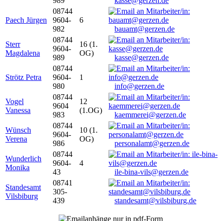
989
kasse@gerzen.de
08744
Paech Jürgen
9604-
6
982
bauamt@gerzen.de
08744
Sterr
16 (1.
9604-
Magdalena
OG)
989
kasse@gerzen.de
08744
Strötz Petra
9604-
1
980
info@gerzen.de
08744
Vogel
12
9604
Vanessa
(1.OG)
983
kaemmerei@gerzen.de
08744
Wünsch
10 (1.
9604-
Verena
OG)
986
personalamt@gerzen.de
08744
Wunderlich
9604-
4
Monika
43
ile-bina-vils@gerzen.de
08741
Standesamt
305-
Vilsbiburg
439
standesamt@vilsbiburg.de