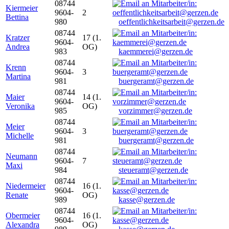
08744
Kiermeier
9604-
2
Bettina
980
oeffentlichkeitsarbeit@gerzen.de
08744
Kratzer
17 (1.
9604-
Andrea
OG)
983
kaemmerei@gerzen.de
08744
Krenn
9604-
3
Martina
981
buergeramt@gerzen.de
08744
Maier
14 (1.
9604-
Veronika
OG)
985
vorzimmer@gerzen.de
08744
Meier
9604-
3
Michelle
981
buergeramt@gerzen.de
08744
Neumann
9604-
7
Maxi
984
steueramt@gerzen.de
08744
Niedermeier
16 (1.
9604-
Renate
OG)
989
kasse@gerzen.de
08744
Obermeier
16 (1.
9604-
Alexandra
OG)