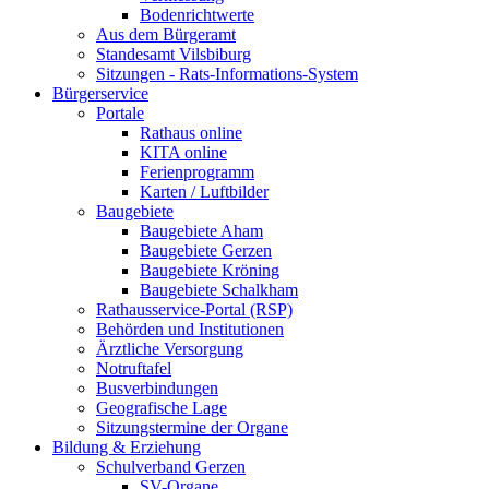
Bodenrichtwerte
Aus dem Bürgeramt
Standesamt Vilsbiburg
Sitzungen - Rats-Informations-System
Bürgerservice
Portale
Rathaus online
KITA online
Ferienprogramm
Karten / Luftbilder
Baugebiete
Baugebiete Aham
Baugebiete Gerzen
Baugebiete Kröning
Baugebiete Schalkham
Rathausservice-Portal (RSP)
Behörden und Institutionen
Ärztliche Versorgung
Notruftafel
Busverbindungen
Geografische Lage
Sitzungstermine der Organe
Bildung & Erziehung
Schulverband Gerzen
SV-Organe