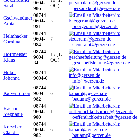
9604-
Sarah
OG)
986
personalamt@gerzen.de
08744
Gschwandtner
9604-
3
Anita
981
buergeramt@gerzen.de
08744
Helmhacker
9604-
7
Carolina
984
steueramt@gerzen.de
08744
Hoffmeister
15 (1.
9604-
Klaus
OG)
34
geschaeftsleitung@gerzen.de
Huber
08744
Johanna
9604-0
info@gerzen.de
08744
Kaiser Simon
9604-
6
982
bauamt@gerzen.de
08744
Kaspar
9604-
1
Stephanie
980
oeffentlichkeitsarbeit@gerzen.de
08744
Kerscher
9604-
6
Claudia
982
bauamt@gerzen.de