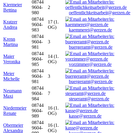
08744
Kiermeier
9604-
2
Bettina
980
oeffentlichkeitsarbeit@gerzen.de
08744
Kratzer
17 (1.
9604-
Andrea
OG)
983
kaemmerei@gerzen.de
08744
Krenn
9604-
3
Martina
981
buergeramt@gerzen.de
08744
Maier
14 (1.
9604-
Veronika
OG)
985
vorzimmer@gerzen.de
08744
Meier
9604-
3
Michelle
981
buergeramt@gerzen.de
08744
Neumann
9604-
7
Maxi
984
steueramt@gerzen.de
08744
Niedermeier
16 (1.
9604-
Renate
OG)
989
kasse@gerzen.de
08744
Obermeier
16 (1.
9604-
Alexandra
OG)