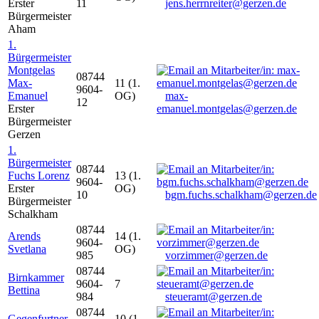
Erster
11
jens.herrnreiter@gerzen.de
Bürgermeister
Aham
1.
Bürgermeister
Montgelas
08744
Max-
11 (1.
9604-
Emanuel
OG)
max-
12
Erster
emanuel.montgelas@gerzen.de
Bürgermeister
Gerzen
1.
Bürgermeister
08744
Fuchs Lorenz
13 (1.
9604-
Erster
OG)
10
bgm.fuchs.schalkham@gerzen.de
Bürgermeister
Schalkham
08744
Arends
14 (1.
9604-
Svetlana
OG)
985
vorzimmer@gerzen.de
08744
Birnkammer
9604-
7
Bettina
984
steueramt@gerzen.de
08744
Gegenfurtner
10 (1.