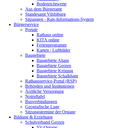
Bodenrichtwerte
Aus dem Bürgeramt
Standesamt Vilsbiburg
Sitzungen - Rats-Informations-System
Bürgerservice
Portale
Rathaus online
KITA online
Ferienprogramm
Karten / Luftbilder
Baugebiete
Baugebiete Aham
Baugebiete Gerzen
Baugebiete Kröning
Baugebiete Schalkham
Rathausservice-Portal (RSP)
Behörden und Institutionen
Ärztliche Versorgung
Notruftafel
Busverbindungen
Geografische Lage
Sitzungstermine der Organe
Bildung & Erziehung
Schulverband Gerzen
SV-Organe