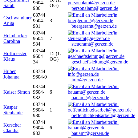
9604-
Sarah
OG)
986
personalamt@gerzen.de
08744
Gschwandtner
9604-
3
Anita
981
buergeramt@gerzen.de
08744
Helmhacker
9604-
7
Carolina
984
steueramt@gerzen.de
08744
Hoffmeister
15 (1.
9604-
Klaus
OG)
34
geschaeftsleitung@gerzen.de
Huber
08744
Johanna
9604-0
info@gerzen.de
08744
Kaiser Simon
9604-
6
982
bauamt@gerzen.de
08744
Kaspar
9604-
1
Stephanie
980
oeffentlichkeitsarbeit@gerzen.de
08744
Kerscher
9604-
6
Claudia
982
bauamt@gerzen.de