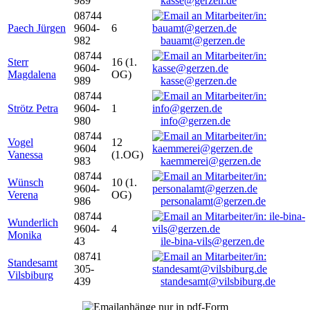
989
kasse@gerzen.de
08744
Paech Jürgen
9604-
6
982
bauamt@gerzen.de
08744
Sterr
16 (1.
9604-
Magdalena
OG)
989
kasse@gerzen.de
08744
Strötz Petra
9604-
1
980
info@gerzen.de
08744
Vogel
12
9604
Vanessa
(1.OG)
983
kaemmerei@gerzen.de
08744
Wünsch
10 (1.
9604-
Verena
OG)
986
personalamt@gerzen.de
08744
Wunderlich
9604-
4
Monika
43
ile-bina-vils@gerzen.de
08741
Standesamt
305-
Vilsbiburg
439
standesamt@vilsbiburg.de