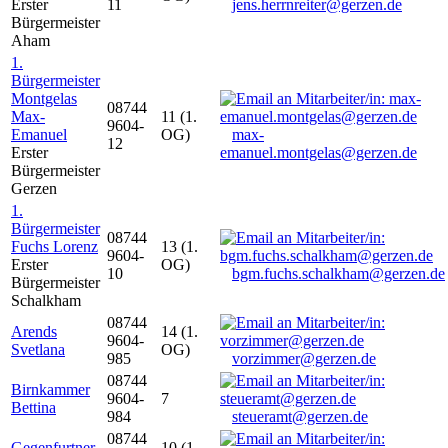
Erster
11
jens.herrnreiter@gerzen.de
Bürgermeister
Aham
1.
Bürgermeister
Montgelas
08744
Max-
11 (1.
9604-
Emanuel
OG)
max-
12
Erster
emanuel.montgelas@gerzen.de
Bürgermeister
Gerzen
1.
Bürgermeister
08744
Fuchs Lorenz
13 (1.
9604-
Erster
OG)
10
bgm.fuchs.schalkham@gerzen.de
Bürgermeister
Schalkham
08744
Arends
14 (1.
9604-
Svetlana
OG)
985
vorzimmer@gerzen.de
08744
Birnkammer
9604-
7
Bettina
984
steueramt@gerzen.de
08744
Gegenfurtner
10 (1.