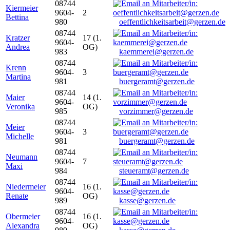
08744
Kiermeier
9604-
2
Bettina
980
oeffentlichkeitsarbeit@gerzen.de
08744
Kratzer
17 (1.
9604-
Andrea
OG)
983
kaemmerei@gerzen.de
08744
Krenn
9604-
3
Martina
981
buergeramt@gerzen.de
08744
Maier
14 (1.
9604-
Veronika
OG)
985
vorzimmer@gerzen.de
08744
Meier
9604-
3
Michelle
981
buergeramt@gerzen.de
08744
Neumann
9604-
7
Maxi
984
steueramt@gerzen.de
08744
Niedermeier
16 (1.
9604-
Renate
OG)
989
kasse@gerzen.de
08744
Obermeier
16 (1.
9604-
Alexandra
OG)