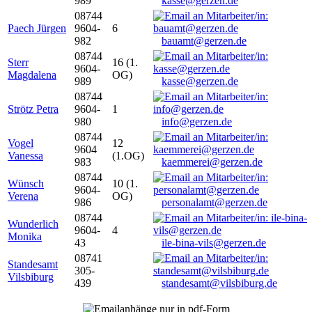
989
kasse@gerzen.de
08744
Paech Jürgen
9604-
6
982
bauamt@gerzen.de
08744
Sterr
16 (1.
9604-
Magdalena
OG)
989
kasse@gerzen.de
08744
Strötz Petra
9604-
1
980
info@gerzen.de
08744
Vogel
12
9604
Vanessa
(1.OG)
983
kaemmerei@gerzen.de
08744
Wünsch
10 (1.
9604-
Verena
OG)
986
personalamt@gerzen.de
08744
Wunderlich
9604-
4
Monika
43
ile-bina-vils@gerzen.de
08741
Standesamt
305-
Vilsbiburg
439
standesamt@vilsbiburg.de