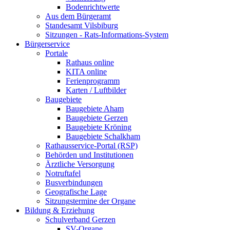
Bodenrichtwerte
Aus dem Bürgeramt
Standesamt Vilsbiburg
Sitzungen - Rats-Informations-System
Bürgerservice
Portale
Rathaus online
KITA online
Ferienprogramm
Karten / Luftbilder
Baugebiete
Baugebiete Aham
Baugebiete Gerzen
Baugebiete Kröning
Baugebiete Schalkham
Rathausservice-Portal (RSP)
Behörden und Institutionen
Ärztliche Versorgung
Notruftafel
Busverbindungen
Geografische Lage
Sitzungstermine der Organe
Bildung & Erziehung
Schulverband Gerzen
SV-Organe