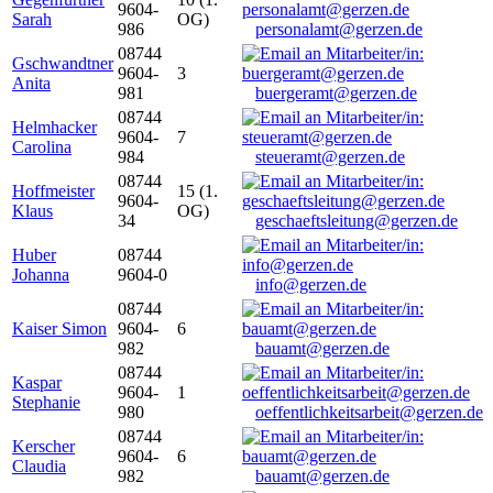
9604-
Sarah
OG)
986
personalamt@gerzen.de
08744
Gschwandtner
9604-
3
Anita
981
buergeramt@gerzen.de
08744
Helmhacker
9604-
7
Carolina
984
steueramt@gerzen.de
08744
Hoffmeister
15 (1.
9604-
Klaus
OG)
34
geschaeftsleitung@gerzen.de
Huber
08744
Johanna
9604-0
info@gerzen.de
08744
Kaiser Simon
9604-
6
982
bauamt@gerzen.de
08744
Kaspar
9604-
1
Stephanie
980
oeffentlichkeitsarbeit@gerzen.de
08744
Kerscher
9604-
6
Claudia
982
bauamt@gerzen.de