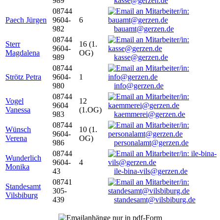
989
kasse@gerzen.de
08744
Paech Jürgen
9604-
6
982
bauamt@gerzen.de
08744
Sterr
16 (1.
9604-
Magdalena
OG)
989
kasse@gerzen.de
08744
Strötz Petra
9604-
1
980
info@gerzen.de
08744
Vogel
12
9604
Vanessa
(1.OG)
983
kaemmerei@gerzen.de
08744
Wünsch
10 (1.
9604-
Verena
OG)
986
personalamt@gerzen.de
08744
Wunderlich
9604-
4
Monika
43
ile-bina-vils@gerzen.de
08741
Standesamt
305-
Vilsbiburg
439
standesamt@vilsbiburg.de