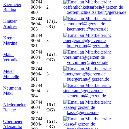
08744
Kiermeier
9604-
2
Bettina
980
oeffentlichkeitsarbeit@gerzen.de
08744
Kratzer
17 (1.
9604-
Andrea
OG)
983
kaemmerei@gerzen.de
08744
Krenn
9604-
3
Martina
981
buergeramt@gerzen.de
08744
Maier
14 (1.
9604-
Veronika
OG)
985
vorzimmer@gerzen.de
08744
Meier
9604-
3
Michelle
981
buergeramt@gerzen.de
08744
Neumann
9604-
7
Maxi
984
steueramt@gerzen.de
08744
Niedermeier
16 (1.
9604-
Renate
OG)
989
kasse@gerzen.de
08744
Obermeier
16 (1.
9604-
Alexandra
OG)