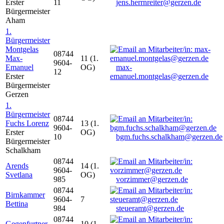
Erster
11
jens.herrnreiter@gerzen.de
Bürgermeister
Aham
1.
Bürgermeister
Montgelas
08744
Max-
11 (1.
9604-
Emanuel
OG)
max-
12
Erster
emanuel.montgelas@gerzen.de
Bürgermeister
Gerzen
1.
Bürgermeister
08744
Fuchs Lorenz
13 (1.
9604-
Erster
OG)
10
bgm.fuchs.schalkham@gerzen.de
Bürgermeister
Schalkham
08744
Arends
14 (1.
9604-
Svetlana
OG)
985
vorzimmer@gerzen.de
08744
Birnkammer
9604-
7
Bettina
984
steueramt@gerzen.de
08744
Gegenfurtner
10 (1.