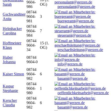
9604-
Sarah
OG)
986
personalamt@gerzen.de
08744
Gschwandtner
9604-
3
Anita
981
buergeramt@gerzen.de
08744
Helmhacker
9604-
7
Carolina
984
steueramt@gerzen.de
08744
Hoffmeister
15 (1.
9604-
Klaus
OG)
34
geschaeftsleitung@gerzen.de
Huber
08744
Johanna
9604-0
info@gerzen.de
08744
Kaiser Simon
9604-
6
982
bauamt@gerzen.de
08744
Kaspar
9604-
1
Stephanie
980
oeffentlichkeitsarbeit@gerzen.de
08744
Kerscher
9604-
6
Claudia
982
bauamt@gerzen.de