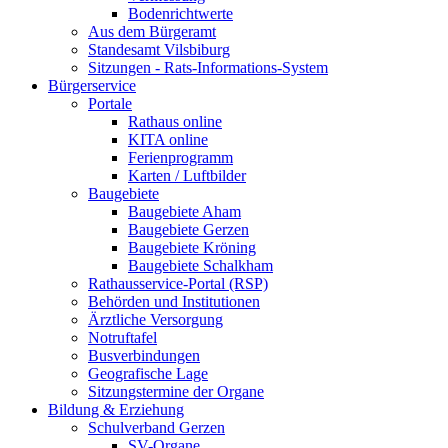
Bodenrichtwerte
Aus dem Bürgeramt
Standesamt Vilsbiburg
Sitzungen - Rats-Informations-System
Bürgerservice
Portale
Rathaus online
KITA online
Ferienprogramm
Karten / Luftbilder
Baugebiete
Baugebiete Aham
Baugebiete Gerzen
Baugebiete Kröning
Baugebiete Schalkham
Rathausservice-Portal (RSP)
Behörden und Institutionen
Ärztliche Versorgung
Notruftafel
Busverbindungen
Geografische Lage
Sitzungstermine der Organe
Bildung & Erziehung
Schulverband Gerzen
SV-Organe