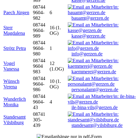
989
kasse@gerzen.de
08744
Paech Jürgen
9604-
6
982
bauamt@gerzen.de
08744
Sterr
16 (1.
9604-
Magdalena
OG)
989
kasse@gerzen.de
08744
Strötz Petra
9604-
1
980
info@gerzen.de
08744
Vogel
12
9604
Vanessa
(1.OG)
983
kaemmerei@gerzen.de
08744
Wünsch
10 (1.
9604-
Verena
OG)
986
personalamt@gerzen.de
08744
Wunderlich
9604-
4
Monika
43
ile-bina-vils@gerzen.de
08741
Standesamt
305-
Vilsbiburg
439
standesamt@vilsbiburg.de