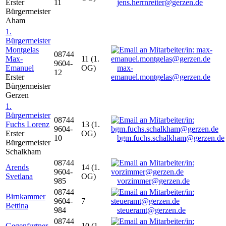
Erster
11
jens.herrnreiter@gerzen.de
Bürgermeister
Aham
1.
Bürgermeister
Montgelas
08744
Max-
11 (1.
9604-
Emanuel
OG)
max-
12
Erster
emanuel.montgelas@gerzen.de
Bürgermeister
Gerzen
1.
Bürgermeister
08744
Fuchs Lorenz
13 (1.
9604-
Erster
OG)
10
bgm.fuchs.schalkham@gerzen.de
Bürgermeister
Schalkham
08744
Arends
14 (1.
9604-
Svetlana
OG)
985
vorzimmer@gerzen.de
08744
Birnkammer
9604-
7
Bettina
984
steueramt@gerzen.de
08744
Gegenfurtner
10 (1.