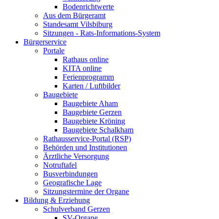
Bodenrichtwerte
Aus dem Bürgeramt
Standesamt Vilsbiburg
Sitzungen - Rats-Informations-System
Bürgerservice
Portale
Rathaus online
KITA online
Ferienprogramm
Karten / Luftbilder
Baugebiete
Baugebiete Aham
Baugebiete Gerzen
Baugebiete Kröning
Baugebiete Schalkham
Rathausservice-Portal (RSP)
Behörden und Institutionen
Ärztliche Versorgung
Notruftafel
Busverbindungen
Geografische Lage
Sitzungstermine der Organe
Bildung & Erziehung
Schulverband Gerzen
SV-Organe