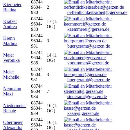
08744
Kiermeier
9604-
2
Bettina
980
oeffentlichkeitsarbeit@gerzen.de
08744
Kratzer
17 (1.
9604-
Andrea
OG)
983
kaemmerei@gerzen.de
08744
Krenn
9604-
3
Martina
981
buergeramt@gerzen.de
08744
Maier
14 (1.
9604-
Veronika
OG)
985
vorzimmer@gerzen.de
08744
Meier
9604-
3
Michelle
981
buergeramt@gerzen.de
08744
Neumann
9604-
7
Maxi
984
steueramt@gerzen.de
08744
Niedermeier
16 (1.
9604-
Renate
OG)
989
kasse@gerzen.de
08744
Obermeier
16 (1.
9604-
Alexandra
OG)