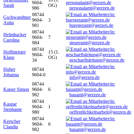
9604-
Sarah
OG)
986
personalamt@gerzen.de
08744
Gschwandtner
9604-
3
Anita
981
buergeramt@gerzen.de
08744
Helmhacker
9604-
7
Carolina
984
steueramt@gerzen.de
08744
Hoffmeister
15 (1.
9604-
Klaus
OG)
34
geschaeftsleitung@gerzen.de
Huber
08744
Johanna
9604-0
info@gerzen.de
08744
Kaiser Simon
9604-
6
982
bauamt@gerzen.de
08744
Kaspar
9604-
1
Stephanie
980
oeffentlichkeitsarbeit@gerzen.de
08744
Kerscher
9604-
6
Claudia
982
bauamt@gerzen.de