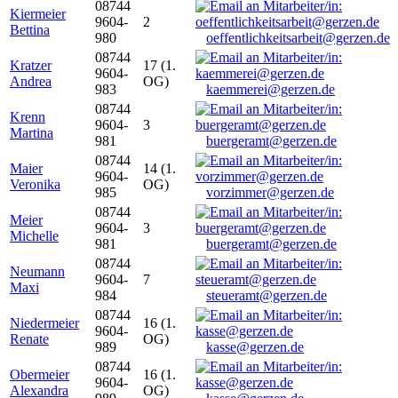
08744
Kiermeier
9604-
2
Bettina
980
oeffentlichkeitsarbeit@gerzen.de
08744
Kratzer
17 (1.
9604-
Andrea
OG)
983
kaemmerei@gerzen.de
08744
Krenn
9604-
3
Martina
981
buergeramt@gerzen.de
08744
Maier
14 (1.
9604-
Veronika
OG)
985
vorzimmer@gerzen.de
08744
Meier
9604-
3
Michelle
981
buergeramt@gerzen.de
08744
Neumann
9604-
7
Maxi
984
steueramt@gerzen.de
08744
Niedermeier
16 (1.
9604-
Renate
OG)
989
kasse@gerzen.de
08744
Obermeier
16 (1.
9604-
Alexandra
OG)