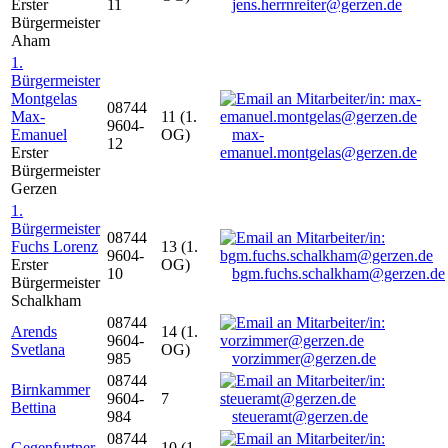
Erster
11
jens.herrnreiter@gerzen.de
Bürgermeister
Aham
1.
Bürgermeister
Montgelas
08744
Max-
11 (1.
9604-
Emanuel
OG)
max-
12
Erster
emanuel.montgelas@gerzen.de
Bürgermeister
Gerzen
1.
Bürgermeister
08744
Fuchs Lorenz
13 (1.
9604-
Erster
OG)
10
bgm.fuchs.schalkham@gerzen.de
Bürgermeister
Schalkham
08744
Arends
14 (1.
9604-
Svetlana
OG)
985
vorzimmer@gerzen.de
08744
Birnkammer
9604-
7
Bettina
984
steueramt@gerzen.de
08744
Gegenfurtner
10 (1.