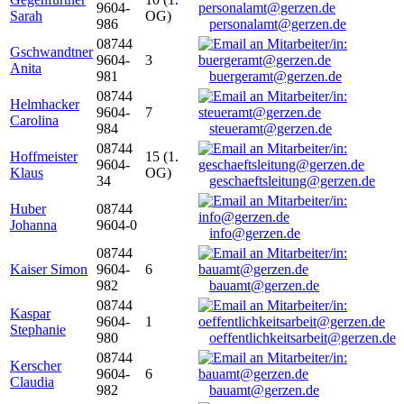
9604-
Sarah
OG)
986
personalamt@gerzen.de
08744
Gschwandtner
9604-
3
Anita
981
buergeramt@gerzen.de
08744
Helmhacker
9604-
7
Carolina
984
steueramt@gerzen.de
08744
Hoffmeister
15 (1.
9604-
Klaus
OG)
34
geschaeftsleitung@gerzen.de
Huber
08744
Johanna
9604-0
info@gerzen.de
08744
Kaiser Simon
9604-
6
982
bauamt@gerzen.de
08744
Kaspar
9604-
1
Stephanie
980
oeffentlichkeitsarbeit@gerzen.de
08744
Kerscher
9604-
6
Claudia
982
bauamt@gerzen.de