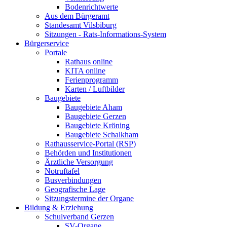
Bodenrichtwerte
Aus dem Bürgeramt
Standesamt Vilsbiburg
Sitzungen - Rats-Informations-System
Bürgerservice
Portale
Rathaus online
KITA online
Ferienprogramm
Karten / Luftbilder
Baugebiete
Baugebiete Aham
Baugebiete Gerzen
Baugebiete Kröning
Baugebiete Schalkham
Rathausservice-Portal (RSP)
Behörden und Institutionen
Ärztliche Versorgung
Notruftafel
Busverbindungen
Geografische Lage
Sitzungstermine der Organe
Bildung & Erziehung
Schulverband Gerzen
SV-Organe