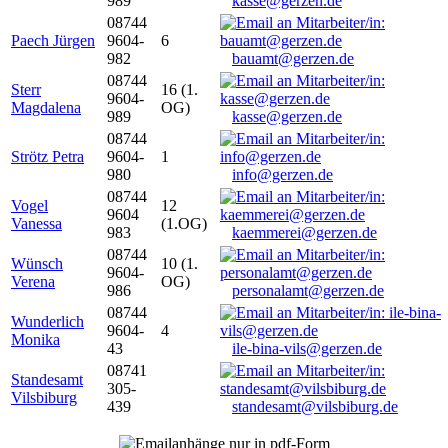
989
kasse@gerzen.de
08744
Paech Jürgen
9604-
6
982
bauamt@gerzen.de
08744
Sterr
16 (1.
9604-
Magdalena
OG)
989
kasse@gerzen.de
08744
Strötz Petra
9604-
1
980
info@gerzen.de
08744
Vogel
12
9604
Vanessa
(1.OG)
983
kaemmerei@gerzen.de
08744
Wünsch
10 (1.
9604-
Verena
OG)
986
personalamt@gerzen.de
08744
Wunderlich
9604-
4
Monika
43
ile-bina-vils@gerzen.de
08741
Standesamt
305-
Vilsbiburg
439
standesamt@vilsbiburg.de