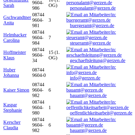
9604-
Sarah
OG)
986
personalamt@gerzen.de
08744
Gschwandtner
9604-
3
Anita
981
buergeramt@gerzen.de
08744
Helmhacker
9604-
7
Carolina
984
steueramt@gerzen.de
08744
Hoffmeister
15 (1.
9604-
Klaus
OG)
34
geschaeftsleitung@gerzen.de
Huber
08744
Johanna
9604-0
info@gerzen.de
08744
Kaiser Simon
9604-
6
982
bauamt@gerzen.de
08744
Kaspar
9604-
1
Stephanie
980
oeffentlichkeitsarbeit@gerzen.de
08744
Kerscher
9604-
6
Claudia
982
bauamt@gerzen.de