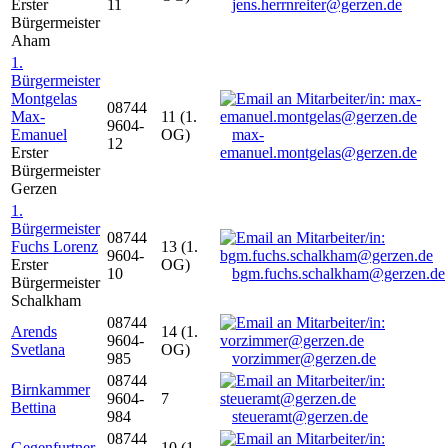
Erster
11
jens.herrnreiter@gerzen.de
Bürgermeister
Aham
1.
Bürgermeister
Montgelas
08744
Max-
11 (1.
9604-
Emanuel
OG)
max-
12
Erster
emanuel.montgelas@gerzen.de
Bürgermeister
Gerzen
1.
Bürgermeister
08744
Fuchs Lorenz
13 (1.
9604-
Erster
OG)
10
bgm.fuchs.schalkham@gerzen.de
Bürgermeister
Schalkham
08744
Arends
14 (1.
9604-
Svetlana
OG)
985
vorzimmer@gerzen.de
08744
Birnkammer
9604-
7
Bettina
984
steueramt@gerzen.de
08744
Gegenfurtner
10 (1.