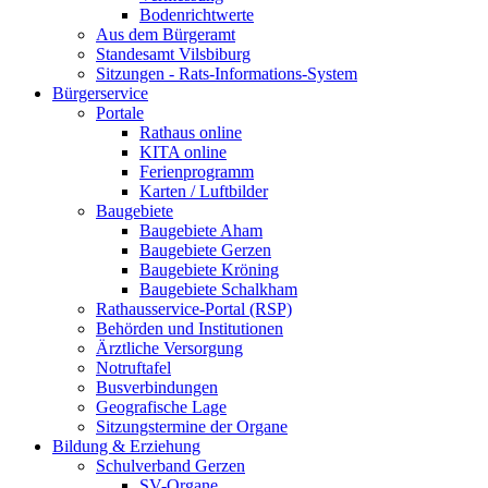
Bodenrichtwerte
Aus dem Bürgeramt
Standesamt Vilsbiburg
Sitzungen - Rats-Informations-System
Bürgerservice
Portale
Rathaus online
KITA online
Ferienprogramm
Karten / Luftbilder
Baugebiete
Baugebiete Aham
Baugebiete Gerzen
Baugebiete Kröning
Baugebiete Schalkham
Rathausservice-Portal (RSP)
Behörden und Institutionen
Ärztliche Versorgung
Notruftafel
Busverbindungen
Geografische Lage
Sitzungstermine der Organe
Bildung & Erziehung
Schulverband Gerzen
SV-Organe