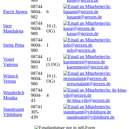
989
kasse@gerzen.de
08744
Paech Jürgen
9604-
6
982
bauamt@gerzen.de
08744
Sterr
16 (1.
9604-
Magdalena
OG)
989
kasse@gerzen.de
08744
Strötz Petra
9604-
1
980
info@gerzen.de
08744
Vogel
12
9604
Vanessa
(1.OG)
983
kaemmerei@gerzen.de
08744
Wünsch
10 (1.
9604-
Verena
OG)
986
personalamt@gerzen.de
08744
Wunderlich
9604-
4
Monika
43
ile-bina-vils@gerzen.de
08741
Standesamt
305-
Vilsbiburg
439
standesamt@vilsbiburg.de