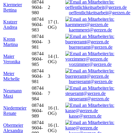
08744
Kiermeier
9604-
2
Bettina
980
oeffentlichkeitsarbeit@gerzen.de
08744
Kratzer
17 (1.
9604-
Andrea
OG)
983
kaemmerei@gerzen.de
08744
Krenn
9604-
3
Martina
981
buergeramt@gerzen.de
08744
Maier
14 (1.
9604-
Veronika
OG)
985
vorzimmer@gerzen.de
08744
Meier
9604-
3
Michelle
981
buergeramt@gerzen.de
08744
Neumann
9604-
7
Maxi
984
steueramt@gerzen.de
08744
Niedermeier
16 (1.
9604-
Renate
OG)
989
kasse@gerzen.de
08744
Obermeier
16 (1.
9604-
Alexandra
OG)