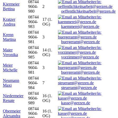
08744
Kiermeier
9604-
2
Bettina
980
oeffentlichkeitsarbeit@gerzen.de
08744
Kratzer
17 (1.
9604-
Andrea
OG)
983
kaemmerei@gerzen.de
08744
Krenn
9604-
3
Martina
981
buergeramt@gerzen.de
08744
Maier
14 (1.
9604-
Veronika
OG)
985
vorzimmer@gerzen.de
08744
Meier
9604-
3
Michelle
981
buergeramt@gerzen.de
08744
Neumann
9604-
7
Maxi
984
steueramt@gerzen.de
08744
Niedermeier
16 (1.
9604-
Renate
OG)
989
kasse@gerzen.de
08744
Obermeier
16 (1.
9604-
Alexandra
OG)