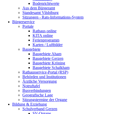
Bodenrichtwerte
Aus dem Bürgeramt
Standesamt Vilsbiburg
Sitzungen - Rats-Informations-System
Bürgerservice
Portale
Rathaus online
KITA online
Ferienprogramm
Karten / Luftbilder
Baugebiete
Baugebiete Aham
Baugebiete Gerzen
Baugebiete Kröning
Baugebiete Schalkham
Rathausservice-Portal (RSP)
Behörden und Institutionen
Ärztliche Versorgung
Notruftafel
Busverbindungen
Geografische Lage
Sitzungstermine der Organe
Bildung & Erziehung
Schulverband Gerzen
SV-Organe