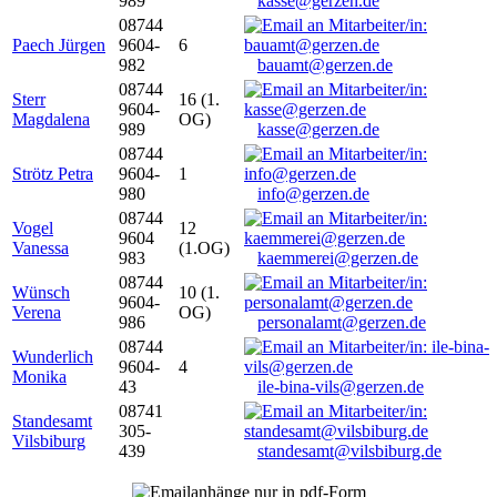
989
kasse@gerzen.de
08744
Paech Jürgen
9604-
6
982
bauamt@gerzen.de
08744
Sterr
16 (1.
9604-
Magdalena
OG)
989
kasse@gerzen.de
08744
Strötz Petra
9604-
1
980
info@gerzen.de
08744
Vogel
12
9604
Vanessa
(1.OG)
983
kaemmerei@gerzen.de
08744
Wünsch
10 (1.
9604-
Verena
OG)
986
personalamt@gerzen.de
08744
Wunderlich
9604-
4
Monika
43
ile-bina-vils@gerzen.de
08741
Standesamt
305-
Vilsbiburg
439
standesamt@vilsbiburg.de