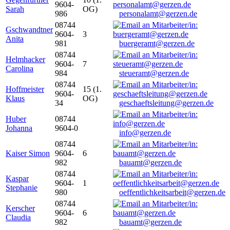
9604-
Sarah
OG)
986
personalamt@gerzen.de
08744
Gschwandtner
9604-
3
Anita
981
buergeramt@gerzen.de
08744
Helmhacker
9604-
7
Carolina
984
steueramt@gerzen.de
08744
Hoffmeister
15 (1.
9604-
Klaus
OG)
34
geschaeftsleitung@gerzen.de
Huber
08744
Johanna
9604-0
info@gerzen.de
08744
Kaiser Simon
9604-
6
982
bauamt@gerzen.de
08744
Kaspar
9604-
1
Stephanie
980
oeffentlichkeitsarbeit@gerzen.de
08744
Kerscher
9604-
6
Claudia
982
bauamt@gerzen.de