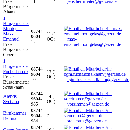
Erster
11
jens.herrnreiter@gerzen.de
Bürgermeister
Aham
1.
Bürgermeister
Montgelas
08744
Max-
11 (1.
9604-
Emanuel
OG)
max-
12
Erster
emanuel.montgelas@gerzen.de
Bürgermeister
Gerzen
1.
Bürgermeister
08744
Fuchs Lorenz
13 (1.
9604-
Erster
OG)
10
bgm.fuchs.schalkham@gerzen.de
Bürgermeister
Schalkham
08744
Arends
14 (1.
9604-
Svetlana
OG)
985
vorzimmer@gerzen.de
08744
Birnkammer
9604-
7
Bettina
984
steueramt@gerzen.de
08744
Gegenfurtner
10 (1.