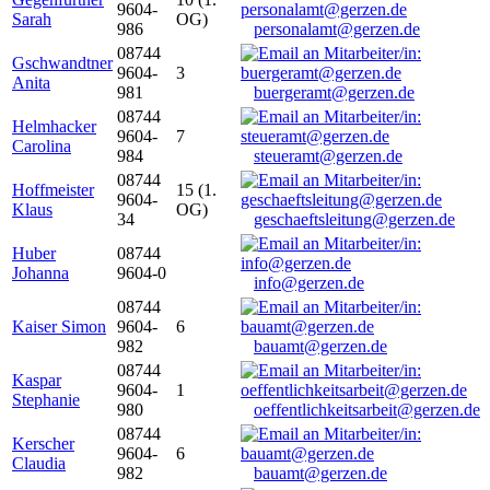
9604-
Sarah
OG)
986
personalamt@gerzen.de
08744
Gschwandtner
9604-
3
Anita
981
buergeramt@gerzen.de
08744
Helmhacker
9604-
7
Carolina
984
steueramt@gerzen.de
08744
Hoffmeister
15 (1.
9604-
Klaus
OG)
34
geschaeftsleitung@gerzen.de
Huber
08744
Johanna
9604-0
info@gerzen.de
08744
Kaiser Simon
9604-
6
982
bauamt@gerzen.de
08744
Kaspar
9604-
1
Stephanie
980
oeffentlichkeitsarbeit@gerzen.de
08744
Kerscher
9604-
6
Claudia
982
bauamt@gerzen.de