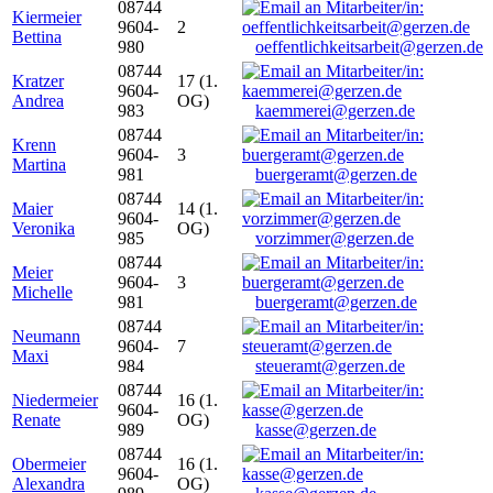
08744
Kiermeier
9604-
2
Bettina
980
oeffentlichkeitsarbeit@gerzen.de
08744
Kratzer
17 (1.
9604-
Andrea
OG)
983
kaemmerei@gerzen.de
08744
Krenn
9604-
3
Martina
981
buergeramt@gerzen.de
08744
Maier
14 (1.
9604-
Veronika
OG)
985
vorzimmer@gerzen.de
08744
Meier
9604-
3
Michelle
981
buergeramt@gerzen.de
08744
Neumann
9604-
7
Maxi
984
steueramt@gerzen.de
08744
Niedermeier
16 (1.
9604-
Renate
OG)
989
kasse@gerzen.de
08744
Obermeier
16 (1.
9604-
Alexandra
OG)