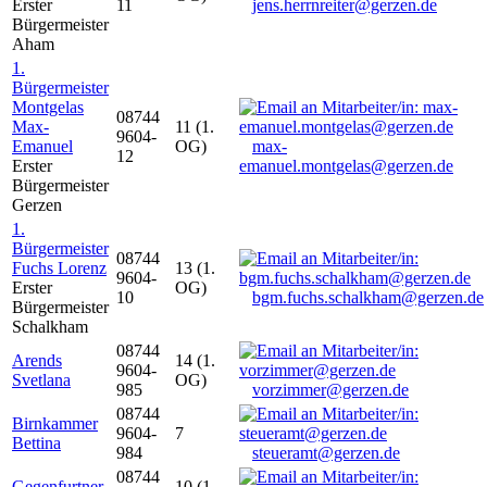
Erster
11
jens.herrnreiter@gerzen.de
Bürgermeister
Aham
1.
Bürgermeister
Montgelas
08744
Max-
11 (1.
9604-
Emanuel
OG)
max-
12
Erster
emanuel.montgelas@gerzen.de
Bürgermeister
Gerzen
1.
Bürgermeister
08744
Fuchs Lorenz
13 (1.
9604-
Erster
OG)
10
bgm.fuchs.schalkham@gerzen.de
Bürgermeister
Schalkham
08744
Arends
14 (1.
9604-
Svetlana
OG)
985
vorzimmer@gerzen.de
08744
Birnkammer
9604-
7
Bettina
984
steueramt@gerzen.de
08744
Gegenfurtner
10 (1.