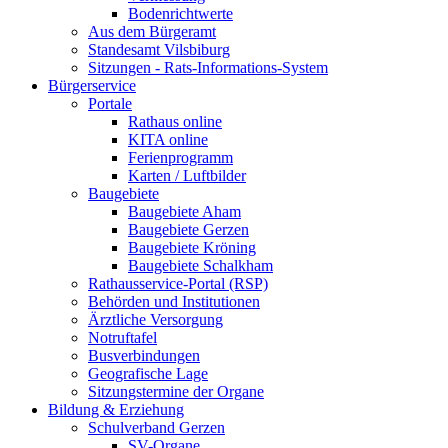
Bodenrichtwerte
Aus dem Bürgeramt
Standesamt Vilsbiburg
Sitzungen - Rats-Informations-System
Bürgerservice
Portale
Rathaus online
KITA online
Ferienprogramm
Karten / Luftbilder
Baugebiete
Baugebiete Aham
Baugebiete Gerzen
Baugebiete Kröning
Baugebiete Schalkham
Rathausservice-Portal (RSP)
Behörden und Institutionen
Ärztliche Versorgung
Notruftafel
Busverbindungen
Geografische Lage
Sitzungstermine der Organe
Bildung & Erziehung
Schulverband Gerzen
SV-Organe