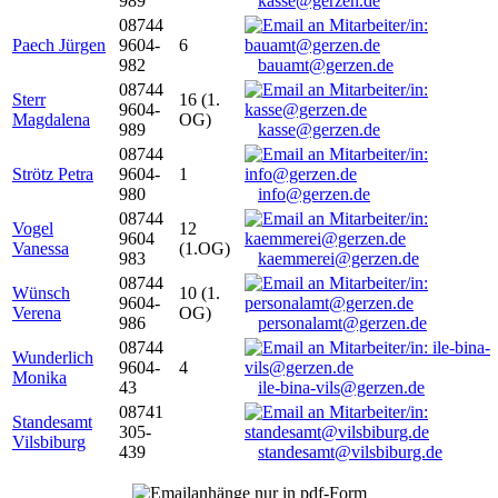
989
kasse@gerzen.de
08744
Paech Jürgen
9604-
6
982
bauamt@gerzen.de
08744
Sterr
16 (1.
9604-
Magdalena
OG)
989
kasse@gerzen.de
08744
Strötz Petra
9604-
1
980
info@gerzen.de
08744
Vogel
12
9604
Vanessa
(1.OG)
983
kaemmerei@gerzen.de
08744
Wünsch
10 (1.
9604-
Verena
OG)
986
personalamt@gerzen.de
08744
Wunderlich
9604-
4
Monika
43
ile-bina-vils@gerzen.de
08741
Standesamt
305-
Vilsbiburg
439
standesamt@vilsbiburg.de