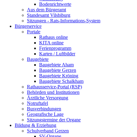
Bodenrichtwerte
Aus dem Bürgeramt
Standesamt Vilsbiburg
Sitzungen - Rats-Informations-System
Bürgerservice
Portale
Rathaus online
KITA online
Ferienprogramm
Karten / Luftbilder
Baugebiete
Baugebiete Aham
Baugebiete Gerzen
Baugebiete Kröning
Baugebiete Schalkham
Rathausservice-Portal (RSP)
Behörden und Institutionen
Ärztliche Versorgung
Notruftafel
Busverbindungen
Geografische Lage
Sitzungstermine der Organe
Bildung & Erziehung
Schulverband Gerzen
SV-Organe