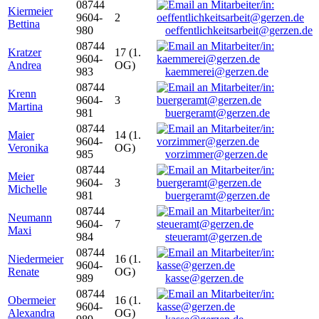
08744
Kiermeier
9604-
2
Bettina
980
oeffentlichkeitsarbeit@gerzen.de
08744
Kratzer
17 (1.
9604-
Andrea
OG)
983
kaemmerei@gerzen.de
08744
Krenn
9604-
3
Martina
981
buergeramt@gerzen.de
08744
Maier
14 (1.
9604-
Veronika
OG)
985
vorzimmer@gerzen.de
08744
Meier
9604-
3
Michelle
981
buergeramt@gerzen.de
08744
Neumann
9604-
7
Maxi
984
steueramt@gerzen.de
08744
Niedermeier
16 (1.
9604-
Renate
OG)
989
kasse@gerzen.de
08744
Obermeier
16 (1.
9604-
Alexandra
OG)