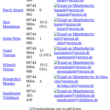
989
kasse@gerzen.de
08744
Paech Jürgen
9604-
6
982
bauamt@gerzen.de
08744
Sterr
16 (1.
9604-
Magdalena
OG)
989
kasse@gerzen.de
08744
Strötz Petra
9604-
1
980
info@gerzen.de
08744
Vogel
12
9604
Vanessa
(1.OG)
983
kaemmerei@gerzen.de
08744
Wünsch
10 (1.
9604-
Verena
OG)
986
personalamt@gerzen.de
08744
Wunderlich
9604-
4
Monika
43
ile-bina-vils@gerzen.de
08741
Standesamt
305-
Vilsbiburg
439
standesamt@vilsbiburg.de