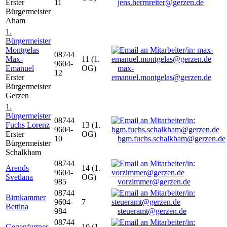
Erster
11
jens.herrnreiter@gerzen.de
Bürgermeister
Aham
1.
Bürgermeister
Montgelas
08744
Max-
11 (1.
9604-
Emanuel
OG)
max-
12
Erster
emanuel.montgelas@gerzen.de
Bürgermeister
Gerzen
1.
Bürgermeister
08744
Fuchs Lorenz
13 (1.
9604-
Erster
OG)
10
bgm.fuchs.schalkham@gerzen.de
Bürgermeister
Schalkham
08744
Arends
14 (1.
9604-
Svetlana
OG)
985
vorzimmer@gerzen.de
08744
Birnkammer
9604-
7
Bettina
984
steueramt@gerzen.de
08744
Gegenfurtner
10 (1.