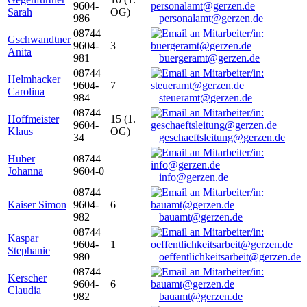
9604-
Sarah
OG)
986
personalamt@gerzen.de
08744
Gschwandtner
9604-
3
Anita
981
buergeramt@gerzen.de
08744
Helmhacker
9604-
7
Carolina
984
steueramt@gerzen.de
08744
Hoffmeister
15 (1.
9604-
Klaus
OG)
34
geschaeftsleitung@gerzen.de
Huber
08744
Johanna
9604-0
info@gerzen.de
08744
Kaiser Simon
9604-
6
982
bauamt@gerzen.de
08744
Kaspar
9604-
1
Stephanie
980
oeffentlichkeitsarbeit@gerzen.de
08744
Kerscher
9604-
6
Claudia
982
bauamt@gerzen.de