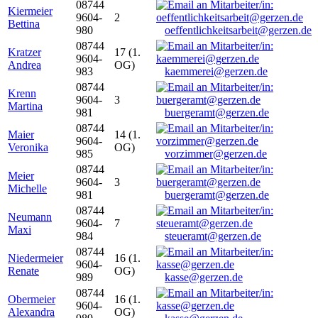
08744
Kiermeier
9604-
2
Bettina
980
oeffentlichkeitsarbeit@gerzen.de
08744
Kratzer
17 (1.
9604-
Andrea
OG)
983
kaemmerei@gerzen.de
08744
Krenn
9604-
3
Martina
981
buergeramt@gerzen.de
08744
Maier
14 (1.
9604-
Veronika
OG)
985
vorzimmer@gerzen.de
08744
Meier
9604-
3
Michelle
981
buergeramt@gerzen.de
08744
Neumann
9604-
7
Maxi
984
steueramt@gerzen.de
08744
Niedermeier
16 (1.
9604-
Renate
OG)
989
kasse@gerzen.de
08744
Obermeier
16 (1.
9604-
Alexandra
OG)