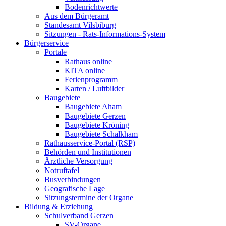
Bodenrichtwerte
Aus dem Bürgeramt
Standesamt Vilsbiburg
Sitzungen - Rats-Informations-System
Bürgerservice
Portale
Rathaus online
KITA online
Ferienprogramm
Karten / Luftbilder
Baugebiete
Baugebiete Aham
Baugebiete Gerzen
Baugebiete Kröning
Baugebiete Schalkham
Rathausservice-Portal (RSP)
Behörden und Institutionen
Ärztliche Versorgung
Notruftafel
Busverbindungen
Geografische Lage
Sitzungstermine der Organe
Bildung & Erziehung
Schulverband Gerzen
SV-Organe