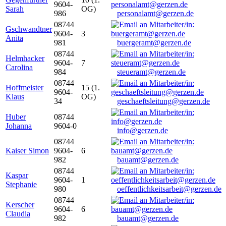
9604-
Sarah
OG)
986
personalamt@gerzen.de
08744
Gschwandtner
9604-
3
Anita
981
buergeramt@gerzen.de
08744
Helmhacker
9604-
7
Carolina
984
steueramt@gerzen.de
08744
Hoffmeister
15 (1.
9604-
Klaus
OG)
34
geschaeftsleitung@gerzen.de
Huber
08744
Johanna
9604-0
info@gerzen.de
08744
Kaiser Simon
9604-
6
982
bauamt@gerzen.de
08744
Kaspar
9604-
1
Stephanie
980
oeffentlichkeitsarbeit@gerzen.de
08744
Kerscher
9604-
6
Claudia
982
bauamt@gerzen.de