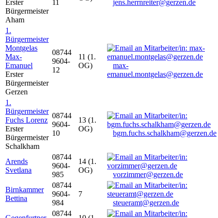
Erster
11
jens.herrnreiter@gerzen.de
Bürgermeister
Aham
1.
Bürgermeister
Montgelas
08744
Max-
11 (1.
9604-
Emanuel
OG)
max-
12
Erster
emanuel.montgelas@gerzen.de
Bürgermeister
Gerzen
1.
Bürgermeister
08744
Fuchs Lorenz
13 (1.
9604-
Erster
OG)
10
bgm.fuchs.schalkham@gerzen.de
Bürgermeister
Schalkham
08744
Arends
14 (1.
9604-
Svetlana
OG)
985
vorzimmer@gerzen.de
08744
Birnkammer
9604-
7
Bettina
984
steueramt@gerzen.de
08744
Gegenfurtner
10 (1.