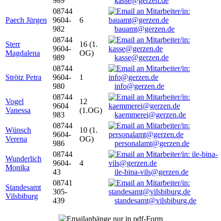
989
kasse@gerzen.de
08744
Paech Jürgen
9604-
6
982
bauamt@gerzen.de
08744
Sterr
16 (1.
9604-
Magdalena
OG)
989
kasse@gerzen.de
08744
Strötz Petra
9604-
1
980
info@gerzen.de
08744
Vogel
12
9604
Vanessa
(1.OG)
983
kaemmerei@gerzen.de
08744
Wünsch
10 (1.
9604-
Verena
OG)
986
personalamt@gerzen.de
08744
Wunderlich
9604-
4
Monika
43
ile-bina-vils@gerzen.de
08741
Standesamt
305-
Vilsbiburg
439
standesamt@vilsbiburg.de