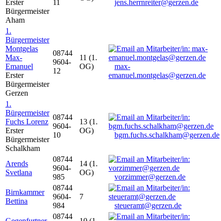
Erster
11
jens.herrnreiter@gerzen.de
Bürgermeister
Aham
1.
Bürgermeister
Montgelas
08744
Max-
11 (1.
9604-
Emanuel
OG)
max-
12
Erster
emanuel.montgelas@gerzen.de
Bürgermeister
Gerzen
1.
Bürgermeister
08744
Fuchs Lorenz
13 (1.
9604-
Erster
OG)
10
bgm.fuchs.schalkham@gerzen.de
Bürgermeister
Schalkham
08744
Arends
14 (1.
9604-
Svetlana
OG)
985
vorzimmer@gerzen.de
08744
Birnkammer
9604-
7
Bettina
984
steueramt@gerzen.de
08744
Gegenfurtner
10 (1.