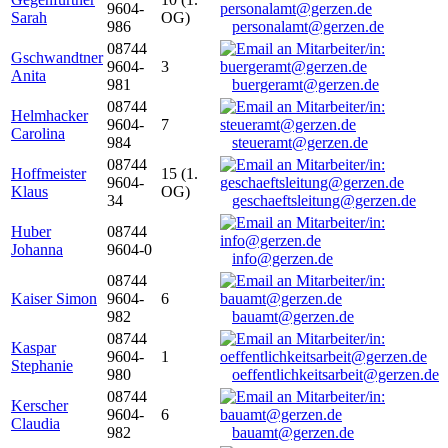
9604-
Sarah
OG)
986
personalamt@gerzen.de
08744
Gschwandtner
9604-
3
Anita
981
buergeramt@gerzen.de
08744
Helmhacker
9604-
7
Carolina
984
steueramt@gerzen.de
08744
Hoffmeister
15 (1.
9604-
Klaus
OG)
34
geschaeftsleitung@gerzen.de
Huber
08744
Johanna
9604-0
info@gerzen.de
08744
Kaiser Simon
9604-
6
982
bauamt@gerzen.de
08744
Kaspar
9604-
1
Stephanie
980
oeffentlichkeitsarbeit@gerzen.de
08744
Kerscher
9604-
6
Claudia
982
bauamt@gerzen.de