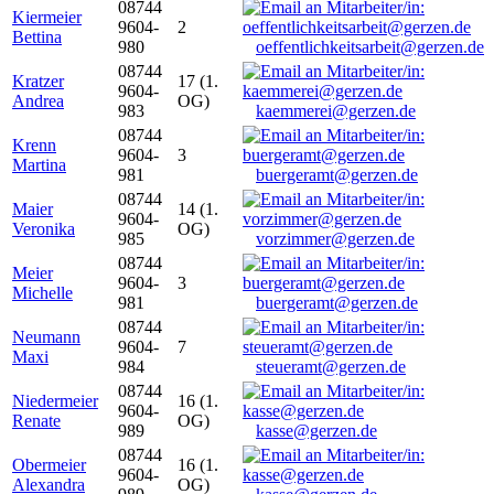
08744
Kiermeier
9604-
2
Bettina
980
oeffentlichkeitsarbeit@gerzen.de
08744
Kratzer
17 (1.
9604-
Andrea
OG)
983
kaemmerei@gerzen.de
08744
Krenn
9604-
3
Martina
981
buergeramt@gerzen.de
08744
Maier
14 (1.
9604-
Veronika
OG)
985
vorzimmer@gerzen.de
08744
Meier
9604-
3
Michelle
981
buergeramt@gerzen.de
08744
Neumann
9604-
7
Maxi
984
steueramt@gerzen.de
08744
Niedermeier
16 (1.
9604-
Renate
OG)
989
kasse@gerzen.de
08744
Obermeier
16 (1.
9604-
Alexandra
OG)