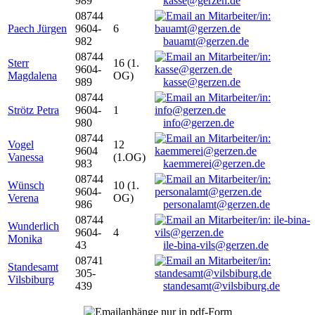
989
kasse@gerzen.de
08744
Paech Jürgen
9604-
6
982
bauamt@gerzen.de
08744
Sterr
16 (1.
9604-
Magdalena
OG)
989
kasse@gerzen.de
08744
Strötz Petra
9604-
1
980
info@gerzen.de
08744
Vogel
12
9604
Vanessa
(1.OG)
983
kaemmerei@gerzen.de
08744
Wünsch
10 (1.
9604-
Verena
OG)
986
personalamt@gerzen.de
08744
Wunderlich
9604-
4
Monika
43
ile-bina-vils@gerzen.de
08741
Standesamt
305-
Vilsbiburg
439
standesamt@vilsbiburg.de