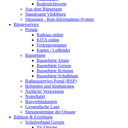
Bodenrichtwerte
Aus dem Bürgeramt
Standesamt Vilsbiburg
Sitzungen - Rats-Informations-System
Bürgerservice
Portale
Rathaus online
KITA online
Ferienprogramm
Karten / Luftbilder
Baugebiete
Baugebiete Aham
Baugebiete Gerzen
Baugebiete Kröning
Baugebiete Schalkham
Rathausservice-Portal (RSP)
Behörden und Institutionen
Ärztliche Versorgung
Notruftafel
Busverbindungen
Geografische Lage
Sitzungstermine der Organe
Bildung & Erziehung
Schulverband Gerzen
SV-Organe