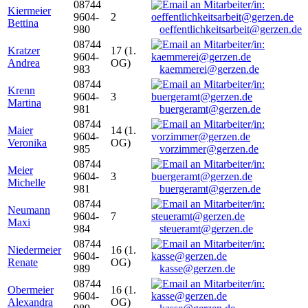
08744
Kiermeier
9604-
2
Bettina
980
oeffentlichkeitsarbeit@gerzen.de
08744
Kratzer
17 (1.
9604-
Andrea
OG)
983
kaemmerei@gerzen.de
08744
Krenn
9604-
3
Martina
981
buergeramt@gerzen.de
08744
Maier
14 (1.
9604-
Veronika
OG)
985
vorzimmer@gerzen.de
08744
Meier
9604-
3
Michelle
981
buergeramt@gerzen.de
08744
Neumann
9604-
7
Maxi
984
steueramt@gerzen.de
08744
Niedermeier
16 (1.
9604-
Renate
OG)
989
kasse@gerzen.de
08744
Obermeier
16 (1.
9604-
Alexandra
OG)