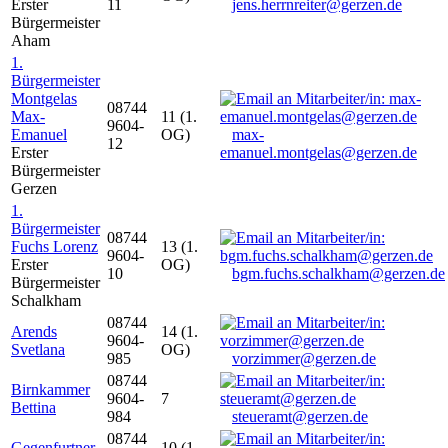
Erster
11
jens.herrnreiter@gerzen.de
Bürgermeister
Aham
1.
Bürgermeister
Montgelas
08744
Max-
11 (1.
9604-
Emanuel
OG)
max-
12
Erster
emanuel.montgelas@gerzen.de
Bürgermeister
Gerzen
1.
Bürgermeister
08744
Fuchs Lorenz
13 (1.
9604-
Erster
OG)
10
bgm.fuchs.schalkham@gerzen.de
Bürgermeister
Schalkham
08744
Arends
14 (1.
9604-
Svetlana
OG)
985
vorzimmer@gerzen.de
08744
Birnkammer
9604-
7
Bettina
984
steueramt@gerzen.de
08744
Gegenfurtner
10 (1.