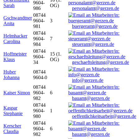
9604-
Sarah
OG)
986
personalamt@gerzen.de
08744
Gschwandtner
9604-
3
Anita
981
buergeramt@gerzen.de
08744
Helmhacker
9604-
7
Carolina
984
steueramt@gerzen.de
08744
Hoffmeister
15 (1.
9604-
Klaus
OG)
34
geschaeftsleitung@gerzen.de
Huber
08744
Johanna
9604-0
info@gerzen.de
08744
Kaiser Simon
9604-
6
982
bauamt@gerzen.de
08744
Kaspar
9604-
1
Stephanie
980
oeffentlichkeitsarbeit@gerzen.de
08744
Kerscher
9604-
6
Claudia
982
bauamt@gerzen.de