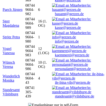
989
kasse@gerzen.de
08744
Paech Jürgen
9604-
6
982
bauamt@gerzen.de
08744
Sterr
16 (1.
9604-
Magdalena
OG)
989
kasse@gerzen.de
08744
Strötz Petra
9604-
1
980
info@gerzen.de
08744
Vogel
12
9604
Vanessa
(1.OG)
983
kaemmerei@gerzen.de
08744
Wünsch
10 (1.
9604-
Verena
OG)
986
personalamt@gerzen.de
08744
Wunderlich
9604-
4
Monika
43
ile-bina-vils@gerzen.de
08741
Standesamt
305-
Vilsbiburg
439
standesamt@vilsbiburg.de