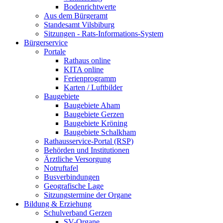
Bodenrichtwerte
Aus dem Bürgeramt
Standesamt Vilsbiburg
Sitzungen - Rats-Informations-System
Bürgerservice
Portale
Rathaus online
KITA online
Ferienprogramm
Karten / Luftbilder
Baugebiete
Baugebiete Aham
Baugebiete Gerzen
Baugebiete Kröning
Baugebiete Schalkham
Rathausservice-Portal (RSP)
Behörden und Institutionen
Ärztliche Versorgung
Notruftafel
Busverbindungen
Geografische Lage
Sitzungstermine der Organe
Bildung & Erziehung
Schulverband Gerzen
SV-Organe