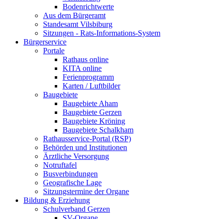
Bodenrichtwerte
Aus dem Bürgeramt
Standesamt Vilsbiburg
Sitzungen - Rats-Informations-System
Bürgerservice
Portale
Rathaus online
KITA online
Ferienprogramm
Karten / Luftbilder
Baugebiete
Baugebiete Aham
Baugebiete Gerzen
Baugebiete Kröning
Baugebiete Schalkham
Rathausservice-Portal (RSP)
Behörden und Institutionen
Ärztliche Versorgung
Notruftafel
Busverbindungen
Geografische Lage
Sitzungstermine der Organe
Bildung & Erziehung
Schulverband Gerzen
SV-Organe