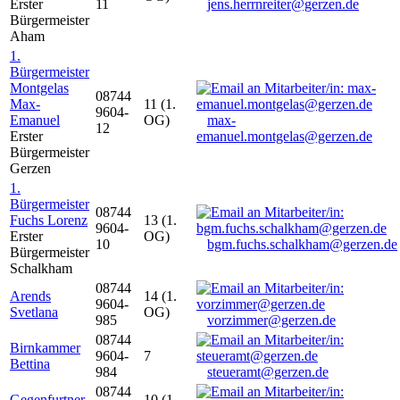
Erster
11
jens.herrnreiter@gerzen.de
Bürgermeister
Aham
1.
Bürgermeister
Montgelas
08744
Max-
11 (1.
9604-
Emanuel
OG)
max-
12
Erster
emanuel.montgelas@gerzen.de
Bürgermeister
Gerzen
1.
Bürgermeister
08744
Fuchs Lorenz
13 (1.
9604-
Erster
OG)
10
bgm.fuchs.schalkham@gerzen.de
Bürgermeister
Schalkham
08744
Arends
14 (1.
9604-
Svetlana
OG)
985
vorzimmer@gerzen.de
08744
Birnkammer
9604-
7
Bettina
984
steueramt@gerzen.de
08744
Gegenfurtner
10 (1.