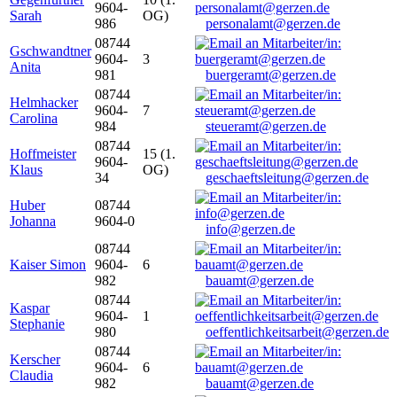
9604-
Sarah
OG)
986
personalamt@gerzen.de
08744
Gschwandtner
9604-
3
Anita
981
buergeramt@gerzen.de
08744
Helmhacker
9604-
7
Carolina
984
steueramt@gerzen.de
08744
Hoffmeister
15 (1.
9604-
Klaus
OG)
34
geschaeftsleitung@gerzen.de
Huber
08744
Johanna
9604-0
info@gerzen.de
08744
Kaiser Simon
9604-
6
982
bauamt@gerzen.de
08744
Kaspar
9604-
1
Stephanie
980
oeffentlichkeitsarbeit@gerzen.de
08744
Kerscher
9604-
6
Claudia
982
bauamt@gerzen.de