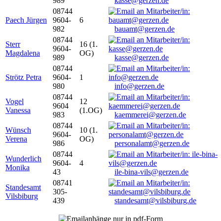
989
kasse@gerzen.de
08744
Paech Jürgen
9604-
6
982
bauamt@gerzen.de
08744
Sterr
16 (1.
9604-
Magdalena
OG)
989
kasse@gerzen.de
08744
Strötz Petra
9604-
1
980
info@gerzen.de
08744
Vogel
12
9604
Vanessa
(1.OG)
983
kaemmerei@gerzen.de
08744
Wünsch
10 (1.
9604-
Verena
OG)
986
personalamt@gerzen.de
08744
Wunderlich
9604-
4
Monika
43
ile-bina-vils@gerzen.de
08741
Standesamt
305-
Vilsbiburg
439
standesamt@vilsbiburg.de