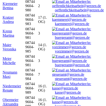
08744
Kiermeier
9604-
2
Bettina
980
oeffentlichkeitsarbeit@gerzen.de
08744
Kratzer
17 (1.
9604-
Andrea
OG)
983
kaemmerei@gerzen.de
08744
Krenn
9604-
3
Martina
981
buergeramt@gerzen.de
08744
Maier
14 (1.
9604-
Veronika
OG)
985
vorzimmer@gerzen.de
08744
Meier
9604-
3
Michelle
981
buergeramt@gerzen.de
08744
Neumann
9604-
7
Maxi
984
steueramt@gerzen.de
08744
Niedermeier
16 (1.
9604-
Renate
OG)
989
kasse@gerzen.de
08744
Obermeier
16 (1.
9604-
Alexandra
OG)