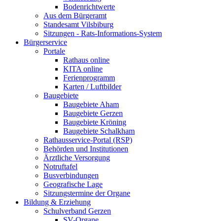
Bodenrichtwerte
Aus dem Bürgeramt
Standesamt Vilsbiburg
Sitzungen - Rats-Informations-System
Bürgerservice
Portale
Rathaus online
KITA online
Ferienprogramm
Karten / Luftbilder
Baugebiete
Baugebiete Aham
Baugebiete Gerzen
Baugebiete Kröning
Baugebiete Schalkham
Rathausservice-Portal (RSP)
Behörden und Institutionen
Ärztliche Versorgung
Notruftafel
Busverbindungen
Geografische Lage
Sitzungstermine der Organe
Bildung & Erziehung
Schulverband Gerzen
SV-Organe