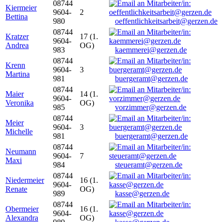
08744
Kiermeier
9604-
2
Bettina
980
oeffentlichkeitsarbeit@gerzen.de
08744
Kratzer
17 (1.
9604-
Andrea
OG)
983
kaemmerei@gerzen.de
08744
Krenn
9604-
3
Martina
981
buergeramt@gerzen.de
08744
Maier
14 (1.
9604-
Veronika
OG)
985
vorzimmer@gerzen.de
08744
Meier
9604-
3
Michelle
981
buergeramt@gerzen.de
08744
Neumann
9604-
7
Maxi
984
steueramt@gerzen.de
08744
Niedermeier
16 (1.
9604-
Renate
OG)
989
kasse@gerzen.de
08744
Obermeier
16 (1.
9604-
Alexandra
OG)