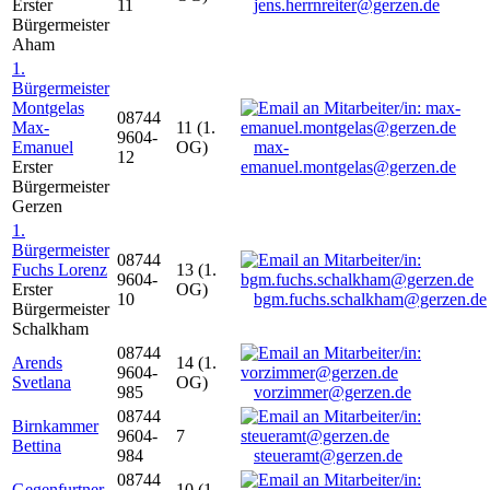
Erster
11
jens.herrnreiter@gerzen.de
Bürgermeister
Aham
1.
Bürgermeister
Montgelas
08744
Max-
11 (1.
9604-
Emanuel
OG)
max-
12
Erster
emanuel.montgelas@gerzen.de
Bürgermeister
Gerzen
1.
Bürgermeister
08744
Fuchs Lorenz
13 (1.
9604-
Erster
OG)
10
bgm.fuchs.schalkham@gerzen.de
Bürgermeister
Schalkham
08744
Arends
14 (1.
9604-
Svetlana
OG)
985
vorzimmer@gerzen.de
08744
Birnkammer
9604-
7
Bettina
984
steueramt@gerzen.de
08744
Gegenfurtner
10 (1.