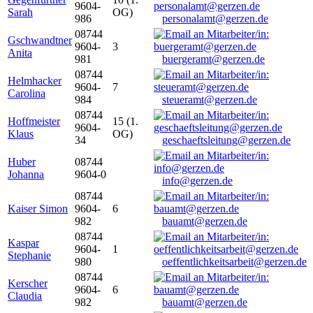
9604-
Sarah
OG)
986
personalamt@gerzen.de
08744
Gschwandtner
9604-
3
Anita
981
buergeramt@gerzen.de
08744
Helmhacker
9604-
7
Carolina
984
steueramt@gerzen.de
08744
Hoffmeister
15 (1.
9604-
Klaus
OG)
34
geschaeftsleitung@gerzen.de
Huber
08744
Johanna
9604-0
info@gerzen.de
08744
Kaiser Simon
9604-
6
982
bauamt@gerzen.de
08744
Kaspar
9604-
1
Stephanie
980
oeffentlichkeitsarbeit@gerzen.de
08744
Kerscher
9604-
6
Claudia
982
bauamt@gerzen.de