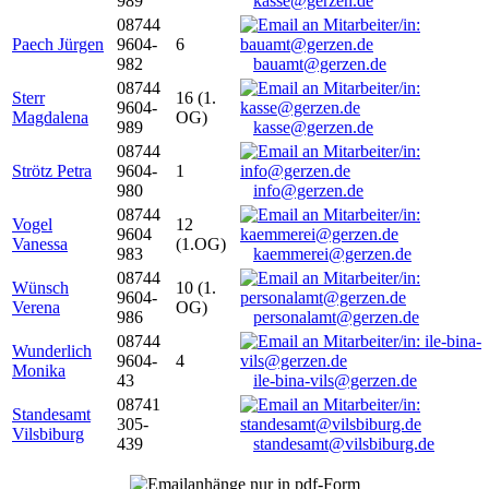
989
kasse@gerzen.de
08744
Paech Jürgen
9604-
6
982
bauamt@gerzen.de
08744
Sterr
16 (1.
9604-
Magdalena
OG)
989
kasse@gerzen.de
08744
Strötz Petra
9604-
1
980
info@gerzen.de
08744
Vogel
12
9604
Vanessa
(1.OG)
983
kaemmerei@gerzen.de
08744
Wünsch
10 (1.
9604-
Verena
OG)
986
personalamt@gerzen.de
08744
Wunderlich
9604-
4
Monika
43
ile-bina-vils@gerzen.de
08741
Standesamt
305-
Vilsbiburg
439
standesamt@vilsbiburg.de