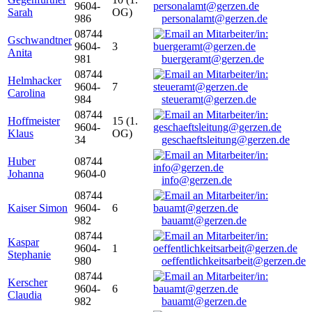
9604-
Sarah
OG)
986
personalamt@gerzen.de
08744
Gschwandtner
9604-
3
Anita
981
buergeramt@gerzen.de
08744
Helmhacker
9604-
7
Carolina
984
steueramt@gerzen.de
08744
Hoffmeister
15 (1.
9604-
Klaus
OG)
34
geschaeftsleitung@gerzen.de
Huber
08744
Johanna
9604-0
info@gerzen.de
08744
Kaiser Simon
9604-
6
982
bauamt@gerzen.de
08744
Kaspar
9604-
1
Stephanie
980
oeffentlichkeitsarbeit@gerzen.de
08744
Kerscher
9604-
6
Claudia
982
bauamt@gerzen.de