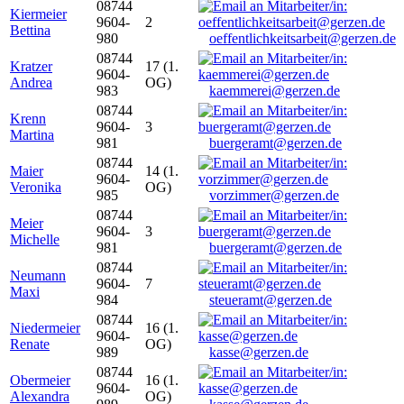
08744
Kiermeier
9604-
2
Bettina
980
oeffentlichkeitsarbeit@gerzen.de
08744
Kratzer
17 (1.
9604-
Andrea
OG)
983
kaemmerei@gerzen.de
08744
Krenn
9604-
3
Martina
981
buergeramt@gerzen.de
08744
Maier
14 (1.
9604-
Veronika
OG)
985
vorzimmer@gerzen.de
08744
Meier
9604-
3
Michelle
981
buergeramt@gerzen.de
08744
Neumann
9604-
7
Maxi
984
steueramt@gerzen.de
08744
Niedermeier
16 (1.
9604-
Renate
OG)
989
kasse@gerzen.de
08744
Obermeier
16 (1.
9604-
Alexandra
OG)