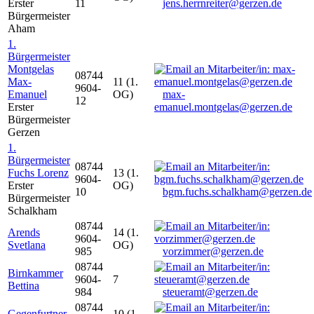
Erster
11
jens.herrnreiter@gerzen.de
Bürgermeister
Aham
1.
Bürgermeister
Montgelas
08744
Max-
11 (1.
9604-
Emanuel
OG)
max-
12
Erster
emanuel.montgelas@gerzen.de
Bürgermeister
Gerzen
1.
Bürgermeister
08744
Fuchs Lorenz
13 (1.
9604-
Erster
OG)
10
bgm.fuchs.schalkham@gerzen.de
Bürgermeister
Schalkham
08744
Arends
14 (1.
9604-
Svetlana
OG)
985
vorzimmer@gerzen.de
08744
Birnkammer
9604-
7
Bettina
984
steueramt@gerzen.de
08744
Gegenfurtner
10 (1.