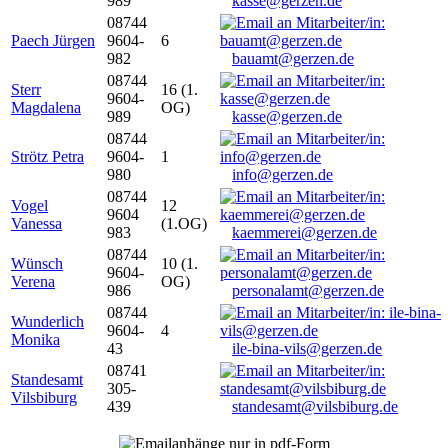
989
kasse@gerzen.de
08744
Paech Jürgen
9604-
6
982
bauamt@gerzen.de
08744
Sterr
16 (1.
9604-
Magdalena
OG)
989
kasse@gerzen.de
08744
Strötz Petra
9604-
1
980
info@gerzen.de
08744
Vogel
12
9604
Vanessa
(1.OG)
983
kaemmerei@gerzen.de
08744
Wünsch
10 (1.
9604-
Verena
OG)
986
personalamt@gerzen.de
08744
Wunderlich
9604-
4
Monika
43
ile-bina-vils@gerzen.de
08741
Standesamt
305-
Vilsbiburg
439
standesamt@vilsbiburg.de