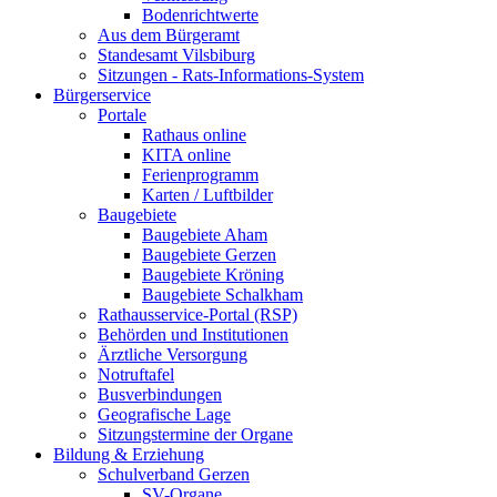
Bodenrichtwerte
Aus dem Bürgeramt
Standesamt Vilsbiburg
Sitzungen - Rats-Informations-System
Bürgerservice
Portale
Rathaus online
KITA online
Ferienprogramm
Karten / Luftbilder
Baugebiete
Baugebiete Aham
Baugebiete Gerzen
Baugebiete Kröning
Baugebiete Schalkham
Rathausservice-Portal (RSP)
Behörden und Institutionen
Ärztliche Versorgung
Notruftafel
Busverbindungen
Geografische Lage
Sitzungstermine der Organe
Bildung & Erziehung
Schulverband Gerzen
SV-Organe