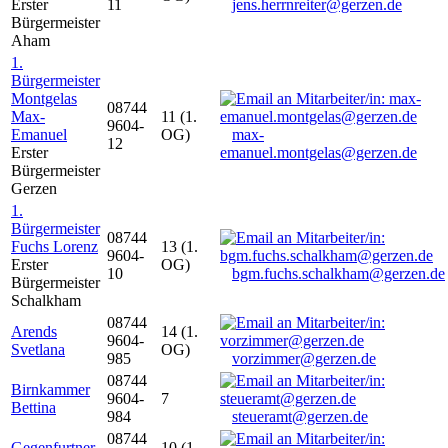
Erster
11
jens.herrnreiter@gerzen.de
Bürgermeister
Aham
1.
Bürgermeister
Montgelas
08744
Max-
11 (1.
9604-
Emanuel
OG)
max-
12
Erster
emanuel.montgelas@gerzen.de
Bürgermeister
Gerzen
1.
Bürgermeister
08744
Fuchs Lorenz
13 (1.
9604-
Erster
OG)
10
bgm.fuchs.schalkham@gerzen.de
Bürgermeister
Schalkham
08744
Arends
14 (1.
9604-
Svetlana
OG)
985
vorzimmer@gerzen.de
08744
Birnkammer
9604-
7
Bettina
984
steueramt@gerzen.de
08744
Gegenfurtner
10 (1.