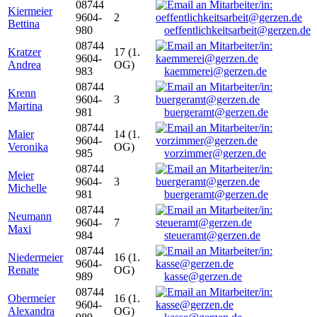
08744
Kiermeier
9604-
2
Bettina
980
oeffentlichkeitsarbeit@gerzen.de
08744
Kratzer
17 (1.
9604-
Andrea
OG)
983
kaemmerei@gerzen.de
08744
Krenn
9604-
3
Martina
981
buergeramt@gerzen.de
08744
Maier
14 (1.
9604-
Veronika
OG)
985
vorzimmer@gerzen.de
08744
Meier
9604-
3
Michelle
981
buergeramt@gerzen.de
08744
Neumann
9604-
7
Maxi
984
steueramt@gerzen.de
08744
Niedermeier
16 (1.
9604-
Renate
OG)
989
kasse@gerzen.de
08744
Obermeier
16 (1.
9604-
Alexandra
OG)