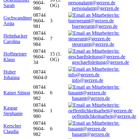
9604-
Sarah
OG)
986
personalamt@gerzen.de
08744
Gschwandtner
9604-
3
Anita
981
buergeramt@gerzen.de
08744
Helmhacker
9604-
7
Carolina
984
steueramt@gerzen.de
08744
Hoffmeister
15 (1.
9604-
Klaus
OG)
34
geschaeftsleitung@gerzen.de
Huber
08744
Johanna
9604-0
info@gerzen.de
08744
Kaiser Simon
9604-
6
982
bauamt@gerzen.de
08744
Kaspar
9604-
1
Stephanie
980
oeffentlichkeitsarbeit@gerzen.de
08744
Kerscher
9604-
6
Claudia
982
bauamt@gerzen.de