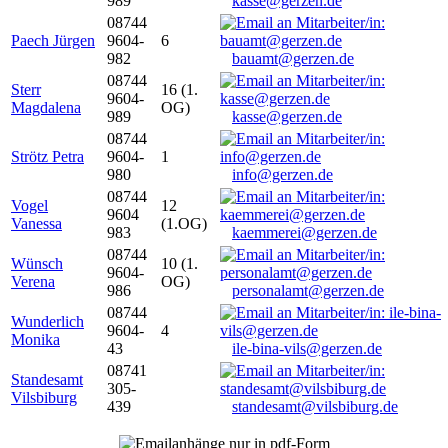
989
kasse@gerzen.de
08744
Paech Jürgen
9604-
6
982
bauamt@gerzen.de
08744
Sterr
16 (1.
9604-
Magdalena
OG)
989
kasse@gerzen.de
08744
Strötz Petra
9604-
1
980
info@gerzen.de
08744
Vogel
12
9604
Vanessa
(1.OG)
983
kaemmerei@gerzen.de
08744
Wünsch
10 (1.
9604-
Verena
OG)
986
personalamt@gerzen.de
08744
Wunderlich
9604-
4
Monika
43
ile-bina-vils@gerzen.de
08741
Standesamt
305-
Vilsbiburg
439
standesamt@vilsbiburg.de