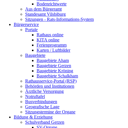
Bodenrichtwerte
Aus dem Bürgeramt
Standesamt Vilsbiburg
Sitzungen - Rats-Informations-System
Bürgerservice
Portale
Rathaus online
KITA online
Ferienprogramm
Karten / Luftbilder
Baugebiete
Baugebiete Aham
Baugebiete Gerzen
Baugebiete Kröning
Baugebiete Schalkham
Rathausservice-Portal (RSP)
Behörden und Institutionen
Ärztliche Versorgung
Notruftafel
Busverbindungen
Geografische Lage
Sitzungstermine der Organe
Bildung & Erziehung
Schulverband Gerzen
SV-Organe