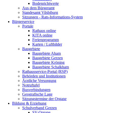
Bodenrichtwerte
Aus dem Bürgeramt
Standesamt Vilsbiburg
Sitzungen - Rats-Informations-System
Bürgerservice
Portale
Rathaus online
KITA online
Ferienprogramm
Karten / Luftbilder
Baugebiete
Baugebiete Aham
Baugebiete Gerzen
Baugebiete Kröning
Baugebiete Schalkham
Rathausservice-Portal (RSP)
Behörden und Institutionen
Ärztliche Versorgung
Notruftafel
Busverbindungen
Geografische Lage
Sitzungstermine der Organe
Bildung & Erziehung
Schulverband Gerzen
SV-Organe