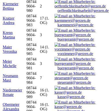
08744
Kiermeier
9604-
2
Bettina
980
oeffentlichkeitsarbeit@gerzen.de
08744
Kratzer
17 (1.
9604-
Andrea
OG)
983
kaemmerei@gerzen.de
08744
Krenn
9604-
3
Martina
981
buergeramt@gerzen.de
08744
Maier
14 (1.
9604-
Veronika
OG)
985
vorzimmer@gerzen.de
08744
Meier
9604-
3
Michelle
981
buergeramt@gerzen.de
08744
Neumann
9604-
7
Maxi
984
steueramt@gerzen.de
08744
Niedermeier
16 (1.
9604-
Renate
OG)
989
kasse@gerzen.de
08744
Obermeier
16 (1.
9604-
Alexandra
OG)