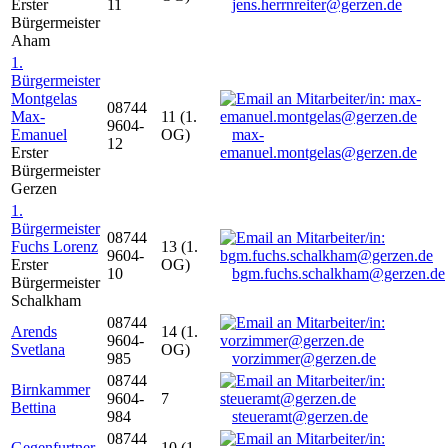
Erster
11
jens.herrnreiter@gerzen.de
Bürgermeister
Aham
1.
Bürgermeister
Montgelas
08744
Max-
11 (1.
9604-
Emanuel
OG)
max-
12
Erster
emanuel.montgelas@gerzen.de
Bürgermeister
Gerzen
1.
Bürgermeister
08744
Fuchs Lorenz
13 (1.
9604-
Erster
OG)
10
bgm.fuchs.schalkham@gerzen.de
Bürgermeister
Schalkham
08744
Arends
14 (1.
9604-
Svetlana
OG)
985
vorzimmer@gerzen.de
08744
Birnkammer
9604-
7
Bettina
984
steueramt@gerzen.de
08744
Gegenfurtner
10 (1.