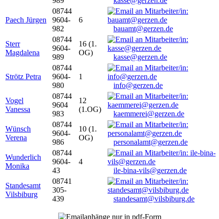
989
kasse@gerzen.de
08744
Paech Jürgen
9604-
6
982
bauamt@gerzen.de
08744
Sterr
16 (1.
9604-
Magdalena
OG)
989
kasse@gerzen.de
08744
Strötz Petra
9604-
1
980
info@gerzen.de
08744
Vogel
12
9604
Vanessa
(1.OG)
983
kaemmerei@gerzen.de
08744
Wünsch
10 (1.
9604-
Verena
OG)
986
personalamt@gerzen.de
08744
Wunderlich
9604-
4
Monika
43
ile-bina-vils@gerzen.de
08741
Standesamt
305-
Vilsbiburg
439
standesamt@vilsbiburg.de