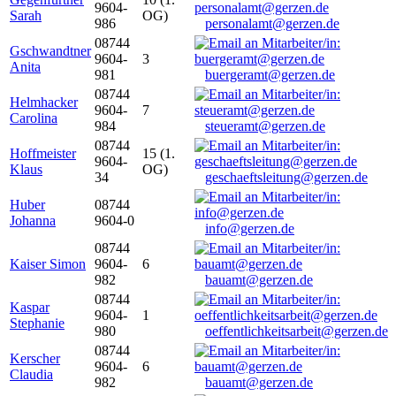
9604-
Sarah
OG)
986
personalamt@gerzen.de
08744
Gschwandtner
9604-
3
Anita
981
buergeramt@gerzen.de
08744
Helmhacker
9604-
7
Carolina
984
steueramt@gerzen.de
08744
Hoffmeister
15 (1.
9604-
Klaus
OG)
34
geschaeftsleitung@gerzen.de
Huber
08744
Johanna
9604-0
info@gerzen.de
08744
Kaiser Simon
9604-
6
982
bauamt@gerzen.de
08744
Kaspar
9604-
1
Stephanie
980
oeffentlichkeitsarbeit@gerzen.de
08744
Kerscher
9604-
6
Claudia
982
bauamt@gerzen.de