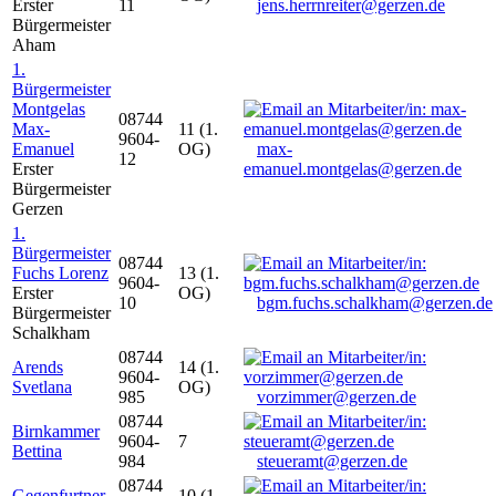
Erster
11
jens.herrnreiter@gerzen.de
Bürgermeister
Aham
1.
Bürgermeister
Montgelas
08744
Max-
11 (1.
9604-
Emanuel
OG)
max-
12
Erster
emanuel.montgelas@gerzen.de
Bürgermeister
Gerzen
1.
Bürgermeister
08744
Fuchs Lorenz
13 (1.
9604-
Erster
OG)
10
bgm.fuchs.schalkham@gerzen.de
Bürgermeister
Schalkham
08744
Arends
14 (1.
9604-
Svetlana
OG)
985
vorzimmer@gerzen.de
08744
Birnkammer
9604-
7
Bettina
984
steueramt@gerzen.de
08744
Gegenfurtner
10 (1.