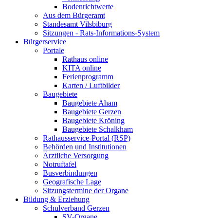
Bodenrichtwerte
Aus dem Bürgeramt
Standesamt Vilsbiburg
Sitzungen - Rats-Informations-System
Bürgerservice
Portale
Rathaus online
KITA online
Ferienprogramm
Karten / Luftbilder
Baugebiete
Baugebiete Aham
Baugebiete Gerzen
Baugebiete Kröning
Baugebiete Schalkham
Rathausservice-Portal (RSP)
Behörden und Institutionen
Ärztliche Versorgung
Notruftafel
Busverbindungen
Geografische Lage
Sitzungstermine der Organe
Bildung & Erziehung
Schulverband Gerzen
SV-Organe