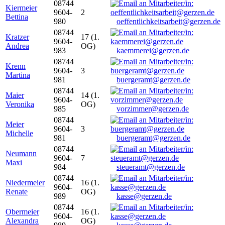
08744
Kiermeier
9604-
2
Bettina
980
oeffentlichkeitsarbeit@gerzen.de
08744
Kratzer
17 (1.
9604-
Andrea
OG)
983
kaemmerei@gerzen.de
08744
Krenn
9604-
3
Martina
981
buergeramt@gerzen.de
08744
Maier
14 (1.
9604-
Veronika
OG)
985
vorzimmer@gerzen.de
08744
Meier
9604-
3
Michelle
981
buergeramt@gerzen.de
08744
Neumann
9604-
7
Maxi
984
steueramt@gerzen.de
08744
Niedermeier
16 (1.
9604-
Renate
OG)
989
kasse@gerzen.de
08744
Obermeier
16 (1.
9604-
Alexandra
OG)