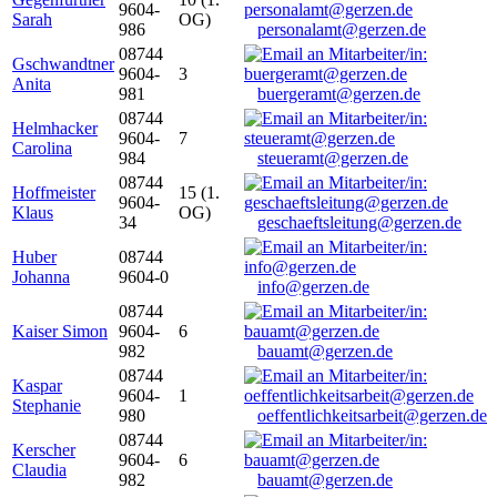
9604-
Sarah
OG)
986
personalamt@gerzen.de
08744
Gschwandtner
9604-
3
Anita
981
buergeramt@gerzen.de
08744
Helmhacker
9604-
7
Carolina
984
steueramt@gerzen.de
08744
Hoffmeister
15 (1.
9604-
Klaus
OG)
34
geschaeftsleitung@gerzen.de
Huber
08744
Johanna
9604-0
info@gerzen.de
08744
Kaiser Simon
9604-
6
982
bauamt@gerzen.de
08744
Kaspar
9604-
1
Stephanie
980
oeffentlichkeitsarbeit@gerzen.de
08744
Kerscher
9604-
6
Claudia
982
bauamt@gerzen.de