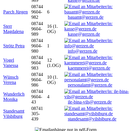
989
kasse@gerzen.de
08744
Paech Jürgen
9604-
6
982
bauamt@gerzen.de
08744
Sterr
16 (1.
9604-
Magdalena
OG)
989
kasse@gerzen.de
08744
Strötz Petra
9604-
1
980
info@gerzen.de
08744
Vogel
12
9604
Vanessa
(1.OG)
983
kaemmerei@gerzen.de
08744
Wünsch
10 (1.
9604-
Verena
OG)
986
personalamt@gerzen.de
08744
Wunderlich
9604-
4
Monika
43
ile-bina-vils@gerzen.de
08741
Standesamt
305-
Vilsbiburg
439
standesamt@vilsbiburg.de