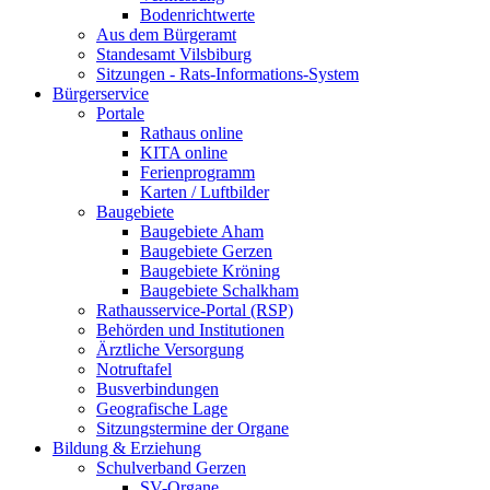
Bodenrichtwerte
Aus dem Bürgeramt
Standesamt Vilsbiburg
Sitzungen - Rats-Informations-System
Bürgerservice
Portale
Rathaus online
KITA online
Ferienprogramm
Karten / Luftbilder
Baugebiete
Baugebiete Aham
Baugebiete Gerzen
Baugebiete Kröning
Baugebiete Schalkham
Rathausservice-Portal (RSP)
Behörden und Institutionen
Ärztliche Versorgung
Notruftafel
Busverbindungen
Geografische Lage
Sitzungstermine der Organe
Bildung & Erziehung
Schulverband Gerzen
SV-Organe