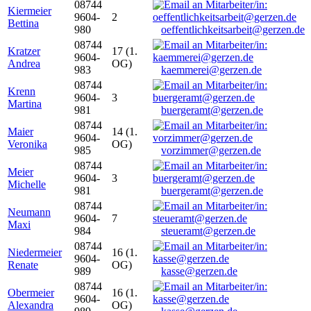
08744
Kiermeier
9604-
2
Bettina
980
oeffentlichkeitsarbeit@gerzen.de
08744
Kratzer
17 (1.
9604-
Andrea
OG)
983
kaemmerei@gerzen.de
08744
Krenn
9604-
3
Martina
981
buergeramt@gerzen.de
08744
Maier
14 (1.
9604-
Veronika
OG)
985
vorzimmer@gerzen.de
08744
Meier
9604-
3
Michelle
981
buergeramt@gerzen.de
08744
Neumann
9604-
7
Maxi
984
steueramt@gerzen.de
08744
Niedermeier
16 (1.
9604-
Renate
OG)
989
kasse@gerzen.de
08744
Obermeier
16 (1.
9604-
Alexandra
OG)