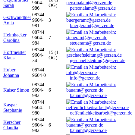
9604-
Sarah
OG)
986
personalamt@gerzen.de
08744
Gschwandtner
9604-
3
Anita
981
buergeramt@gerzen.de
08744
Helmhacker
9604-
7
Carolina
984
steueramt@gerzen.de
08744
Hoffmeister
15 (1.
9604-
Klaus
OG)
34
geschaeftsleitung@gerzen.de
Huber
08744
Johanna
9604-0
info@gerzen.de
08744
Kaiser Simon
9604-
6
982
bauamt@gerzen.de
08744
Kaspar
9604-
1
Stephanie
980
oeffentlichkeitsarbeit@gerzen.de
08744
Kerscher
9604-
6
Claudia
982
bauamt@gerzen.de