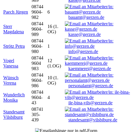
989
kasse@gerzen.de
08744
Paech Jürgen
9604-
6
982
bauamt@gerzen.de
08744
Sterr
16 (1.
9604-
Magdalena
OG)
989
kasse@gerzen.de
08744
Strötz Petra
9604-
1
980
info@gerzen.de
08744
Vogel
12
9604
Vanessa
(1.OG)
983
kaemmerei@gerzen.de
08744
Wünsch
10 (1.
9604-
Verena
OG)
986
personalamt@gerzen.de
08744
Wunderlich
9604-
4
Monika
43
ile-bina-vils@gerzen.de
08741
Standesamt
305-
Vilsbiburg
439
standesamt@vilsbiburg.de