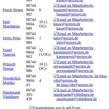
989
kasse@gerzen.de
08744
Paech Jürgen
9604-
6
982
bauamt@gerzen.de
08744
Sterr
16 (1.
9604-
Magdalena
OG)
989
kasse@gerzen.de
08744
Strötz Petra
9604-
1
980
info@gerzen.de
08744
Vogel
12
9604
Vanessa
(1.OG)
983
kaemmerei@gerzen.de
08744
Wünsch
10 (1.
9604-
Verena
OG)
986
personalamt@gerzen.de
08744
Wunderlich
9604-
4
Monika
43
ile-bina-vils@gerzen.de
08741
Standesamt
305-
Vilsbiburg
439
standesamt@vilsbiburg.de