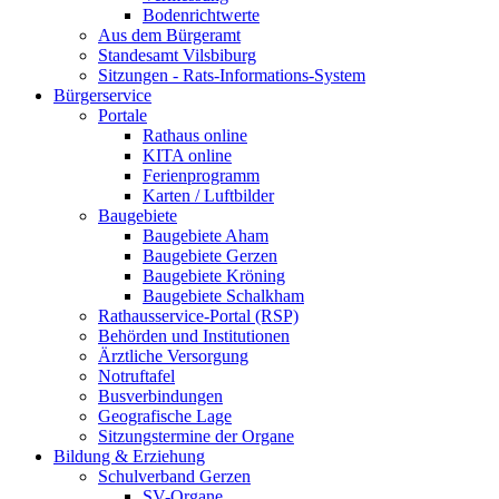
Bodenrichtwerte
Aus dem Bürgeramt
Standesamt Vilsbiburg
Sitzungen - Rats-Informations-System
Bürgerservice
Portale
Rathaus online
KITA online
Ferienprogramm
Karten / Luftbilder
Baugebiete
Baugebiete Aham
Baugebiete Gerzen
Baugebiete Kröning
Baugebiete Schalkham
Rathausservice-Portal (RSP)
Behörden und Institutionen
Ärztliche Versorgung
Notruftafel
Busverbindungen
Geografische Lage
Sitzungstermine der Organe
Bildung & Erziehung
Schulverband Gerzen
SV-Organe