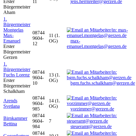
Erster
11
jens.herrnreiter@gerzen.de
Bürgermeister
Aham
1.
Bürgermeister
Montgelas
08744
Max-
11 (1.
9604-
Emanuel
OG)
max-
12
Erster
emanuel.montgelas@gerzen.de
Bürgermeister
Gerzen
1.
Bürgermeister
08744
Fuchs Lorenz
13 (1.
9604-
Erster
OG)
10
bgm.fuchs.schalkham@gerzen.de
Bürgermeister
Schalkham
08744
Arends
14 (1.
9604-
Svetlana
OG)
985
vorzimmer@gerzen.de
08744
Birnkammer
9604-
7
Bettina
984
steueramt@gerzen.de
08744
Gegenfurtner
10 (1.