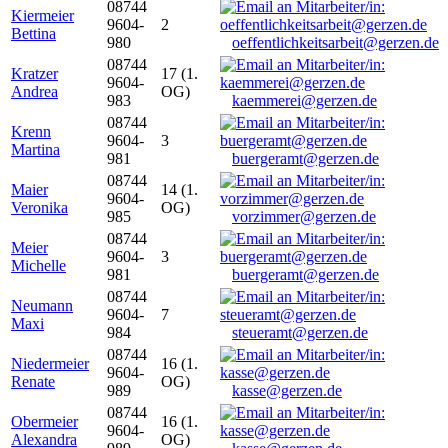
08744
Kiermeier
9604-
2
Bettina
980
oeffentlichkeitsarbeit@gerzen.de
08744
Kratzer
17 (1.
9604-
Andrea
OG)
983
kaemmerei@gerzen.de
08744
Krenn
9604-
3
Martina
981
buergeramt@gerzen.de
08744
Maier
14 (1.
9604-
Veronika
OG)
985
vorzimmer@gerzen.de
08744
Meier
9604-
3
Michelle
981
buergeramt@gerzen.de
08744
Neumann
9604-
7
Maxi
984
steueramt@gerzen.de
08744
Niedermeier
16 (1.
9604-
Renate
OG)
989
kasse@gerzen.de
08744
Obermeier
16 (1.
9604-
Alexandra
OG)