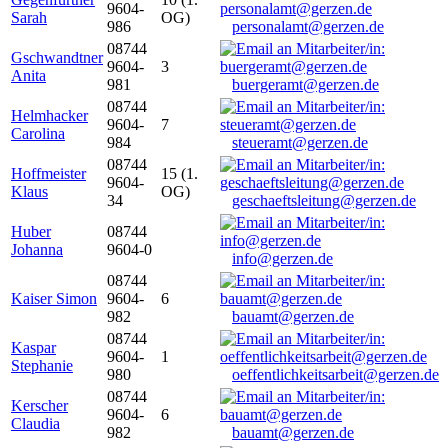
9604-
Sarah
OG)
986
personalamt@gerzen.de
08744
Gschwandtner
9604-
3
Anita
981
buergeramt@gerzen.de
08744
Helmhacker
9604-
7
Carolina
984
steueramt@gerzen.de
08744
Hoffmeister
15 (1.
9604-
Klaus
OG)
34
geschaeftsleitung@gerzen.de
Huber
08744
Johanna
9604-0
info@gerzen.de
08744
Kaiser Simon
9604-
6
982
bauamt@gerzen.de
08744
Kaspar
9604-
1
Stephanie
980
oeffentlichkeitsarbeit@gerzen.de
08744
Kerscher
9604-
6
Claudia
982
bauamt@gerzen.de