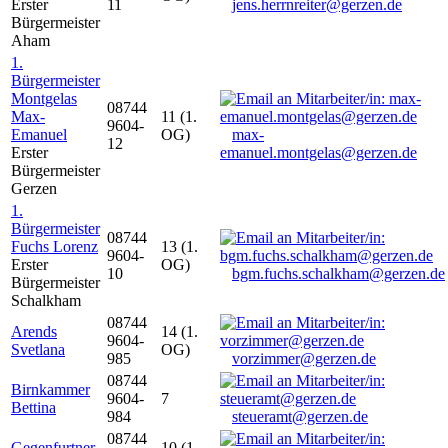
Erster
11
jens.herrnreiter@gerzen.de
Bürgermeister
Aham
1.
Bürgermeister
Montgelas
08744
Max-
11 (1.
9604-
Emanuel
OG)
max-
12
Erster
emanuel.montgelas@gerzen.de
Bürgermeister
Gerzen
1.
Bürgermeister
08744
Fuchs Lorenz
13 (1.
9604-
Erster
OG)
10
bgm.fuchs.schalkham@gerzen.de
Bürgermeister
Schalkham
08744
Arends
14 (1.
9604-
Svetlana
OG)
985
vorzimmer@gerzen.de
08744
Birnkammer
9604-
7
Bettina
984
steueramt@gerzen.de
08744
Gegenfurtner
10 (1.