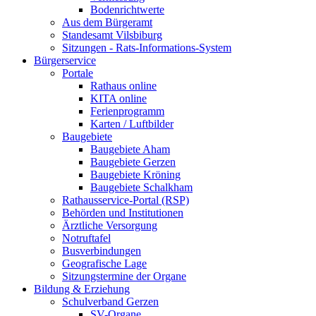
Bodenrichtwerte
Aus dem Bürgeramt
Standesamt Vilsbiburg
Sitzungen - Rats-Informations-System
Bürgerservice
Portale
Rathaus online
KITA online
Ferienprogramm
Karten / Luftbilder
Baugebiete
Baugebiete Aham
Baugebiete Gerzen
Baugebiete Kröning
Baugebiete Schalkham
Rathausservice-Portal (RSP)
Behörden und Institutionen
Ärztliche Versorgung
Notruftafel
Busverbindungen
Geografische Lage
Sitzungstermine der Organe
Bildung & Erziehung
Schulverband Gerzen
SV-Organe