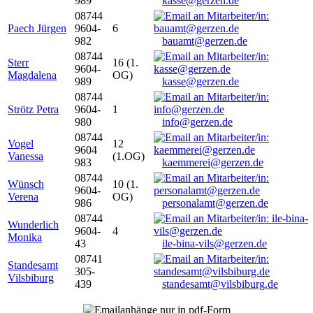
989
kasse@gerzen.de
08744
Paech Jürgen
9604-
6
982
bauamt@gerzen.de
08744
Sterr
16 (1.
9604-
Magdalena
OG)
989
kasse@gerzen.de
08744
Strötz Petra
9604-
1
980
info@gerzen.de
08744
Vogel
12
9604
Vanessa
(1.OG)
983
kaemmerei@gerzen.de
08744
Wünsch
10 (1.
9604-
Verena
OG)
986
personalamt@gerzen.de
08744
Wunderlich
9604-
4
Monika
43
ile-bina-vils@gerzen.de
08741
Standesamt
305-
Vilsbiburg
439
standesamt@vilsbiburg.de