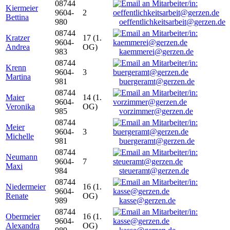
08744
Kiermeier
9604-
2
Bettina
980
oeffentlichkeitsarbeit@gerzen.de
08744
Kratzer
17 (1.
9604-
Andrea
OG)
983
kaemmerei@gerzen.de
08744
Krenn
9604-
3
Martina
981
buergeramt@gerzen.de
08744
Maier
14 (1.
9604-
Veronika
OG)
985
vorzimmer@gerzen.de
08744
Meier
9604-
3
Michelle
981
buergeramt@gerzen.de
08744
Neumann
9604-
7
Maxi
984
steueramt@gerzen.de
08744
Niedermeier
16 (1.
9604-
Renate
OG)
989
kasse@gerzen.de
08744
Obermeier
16 (1.
9604-
Alexandra
OG)