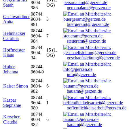
9604-
Sarah
OG)
986
personalamt@gerzen.de
08744
Gschwandtner
9604-
3
Anita
981
buergeramt@gerzen.de
08744
Helmhacker
9604-
7
Carolina
984
steueramt@gerzen.de
08744
Hoffmeister
15 (1.
9604-
Klaus
OG)
34
geschaeftsleitung@gerzen.de
Huber
08744
Johanna
9604-0
info@gerzen.de
08744
Kaiser Simon
9604-
6
982
bauamt@gerzen.de
08744
Kaspar
9604-
1
Stephanie
980
oeffentlichkeitsarbeit@gerzen.de
08744
Kerscher
9604-
6
Claudia
982
bauamt@gerzen.de