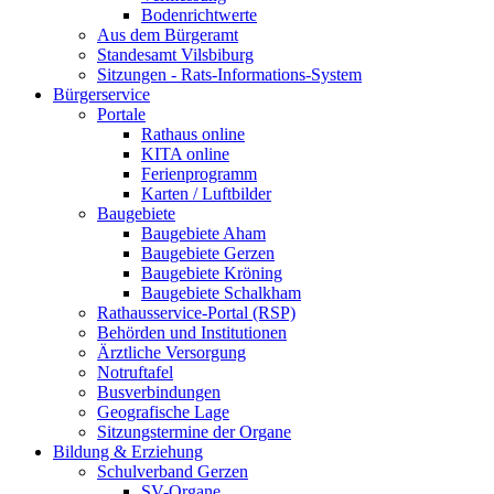
Bodenrichtwerte
Aus dem Bürgeramt
Standesamt Vilsbiburg
Sitzungen - Rats-Informations-System
Bürgerservice
Portale
Rathaus online
KITA online
Ferienprogramm
Karten / Luftbilder
Baugebiete
Baugebiete Aham
Baugebiete Gerzen
Baugebiete Kröning
Baugebiete Schalkham
Rathausservice-Portal (RSP)
Behörden und Institutionen
Ärztliche Versorgung
Notruftafel
Busverbindungen
Geografische Lage
Sitzungstermine der Organe
Bildung & Erziehung
Schulverband Gerzen
SV-Organe