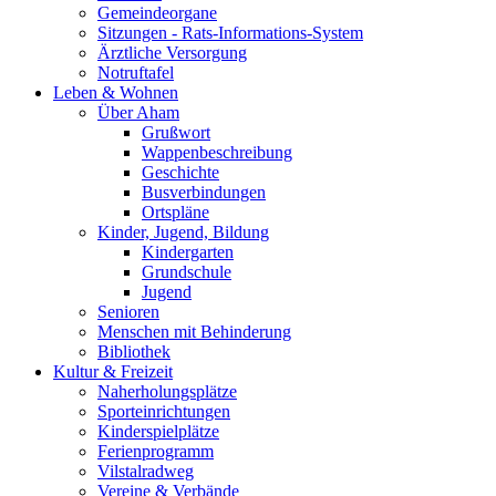
Gemeindeorgane
Sitzungen - Rats-Informations-System
Ärztliche Versorgung
Notruftafel
Leben & Wohnen
Über Aham
Grußwort
Wappenbeschreibung
Geschichte
Busverbindungen
Ortspläne
Kinder, Jugend, Bildung
Kindergarten
Grundschule
Jugend
Senioren
Menschen mit Behinderung
Bibliothek
Kultur & Freizeit
Naherholungsplätze
Sporteinrichtungen
Kinderspielplätze
Ferienprogramm
Vilstalradweg
Vereine & Verbände